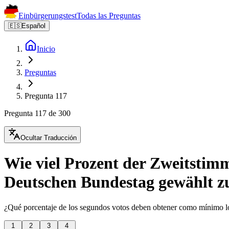
Einbürgerungstest
Todas las Preguntas
🇪🇸
Español
Inicio
Preguntas
Pregunta 117
Pregunta 117 de 300
Ocultar Traducción
Wie viel Prozent der Zweitsti
Deutschen Bundestag gewählt z
¿Qué porcentaje de los segundos votos deben obtener como mínimo lo
1
2
3
4