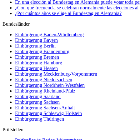
En una elección al Bundestag en Alemania puede votar toda per
¿Con qué frecuencia se celebran normalmente las elecciones a
¿Por cuántos años se elige al Bundestag en Alemania?
Bundesländer
Einbürgerung
Baden-Württemberg
Einbürgerung
Bayern
Einbürgerung
Berlin
Einbürgerung
Brandenburg
Einbürgerung
Bremen
Einbürgerung
Hamburg
Einbürgerung
Hessen
Einbürgerung
Mecklenburg-Vorpommern
Einbürgerung
Niedersachsen
Einbürgerung
Nordrhein-Westfalen
Einbürgerung
Rheinland-Pfalz
Einbürgerung
Saarland
Einbürgerung
Sachsen
Einbürgerung
Sachsen-Anhalt
Einbürgerung
Schleswig-Holstein
Einbürgerung
Thüringen
Prüfstellen