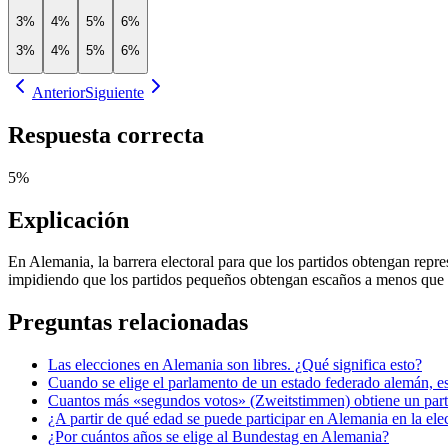
3%
4%
5%
6%
3%
4%
5%
6%
Anterior
Siguiente
Respuesta correcta
5%
Explicación
En Alemania, la barrera electoral para que los partidos obtengan repre
impidiendo que los partidos pequeños obtengan escaños a menos que 
Preguntas relacionadas
Las elecciones en Alemania son libres. ¿Qué significa esto?
Cuando se elige el parlamento de un estado federado alemán, es
Cuantos más «segundos votos» (Zweitstimmen) obtiene un partid
¿A partir de qué edad se puede participar en Alemania en la el
¿Por cuántos años se elige al Bundestag en Alemania?