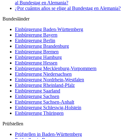
al Bundestag en Alemania?
¿Por cuántos años se elige al Bundestag en Alemania?
Bundesländer
Einbürgerung
Baden-Württemberg
Einbürgerung
Bayern
Einbürgerung
Berlin
Einbürgerung
Brandenburg
Einbürgerung
Bremen
Einbürgerung
Hamburg
Einbürgerung
Hessen
Einbürgerung
Mecklenburg-Vorpommern
Einbürgerung
Niedersachsen
Einbürgerung
Nordrhein-Westfalen
Einbürgerung
Rheinland-Pfalz
Einbürgerung
Saarland
Einbürgerung
Sachsen
Einbürgerung
Sachsen-Anhalt
Einbürgerung
Schleswig-Holstein
Einbürgerung
Thüringen
Prüfstellen
Prüfstellen in Baden-Württemberg