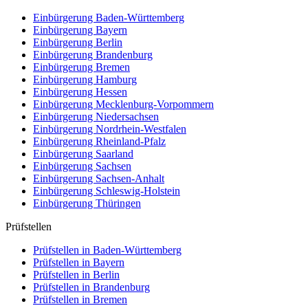
Einbürgerung
Baden-Württemberg
Einbürgerung
Bayern
Einbürgerung
Berlin
Einbürgerung
Brandenburg
Einbürgerung
Bremen
Einbürgerung
Hamburg
Einbürgerung
Hessen
Einbürgerung
Mecklenburg-Vorpommern
Einbürgerung
Niedersachsen
Einbürgerung
Nordrhein-Westfalen
Einbürgerung
Rheinland-Pfalz
Einbürgerung
Saarland
Einbürgerung
Sachsen
Einbürgerung
Sachsen-Anhalt
Einbürgerung
Schleswig-Holstein
Einbürgerung
Thüringen
Prüfstellen
Prüfstellen in Baden-Württemberg
Prüfstellen in Bayern
Prüfstellen in Berlin
Prüfstellen in Brandenburg
Prüfstellen in Bremen