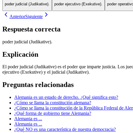
poder judicial (Judikative).
poder ejecutivo (Exekutive).
poder operativ
Anterior
Siguiente
Respuesta correcta
poder judicial (Judikative).
Explicación
El poder judicial (Judikative) es el poder que imparte justicia. Los ju
ejecutivo (Exekutive) y el judicial (Judikative).
Preguntas relacionadas
Alemania es un estado de derecho. ¿Qué significa esto?
¿Cómo se llama la constitución alemana?
¿Cómo se llama la constitución de la República Federal de Ale
¿Qué forma de gobierno tiene Alemania?
Alemania es ...
Alemania es ...
¿Qué NO es una característica de nuestra democracia?