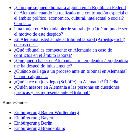
¿Con qué se puede honrar a alguien en la República Federal
de Alemania cuando ha realizado una contribución especial en
el ámbito político, económico, cultural, intelectual o social?
Con la ...
Una mujer en Alemania pierde su trabajo. ¿Qué no puede ser
el motivo de este despido?
En Alemania usted acude al tribunal laboral (Arbeitsgericht)
en caso de ...
¿Qué tribunal es competente en Alemania en caso de
conflictos en el ámbito laboral?
¿Qué puedo hacer en Alemania si mi empleador / empleadora
me ha despedido injustamente?
¿Cuándo se llega a un proceso ante un tribunal en Alemania?
Cuando alguien ...
¿Qué hace un juez lego (Schöffe) en Alemania? Él / ella ...
¿Quién asesora en Alemania a las personas en cuestiones
jurídicas y las representa ante el tribunal?
Bundesländer
Einbürgerung
Baden-Württemberg
Einbürgerung
Bayern
Einbürgerung
Berlin
Einbürgerung
Brandenburg