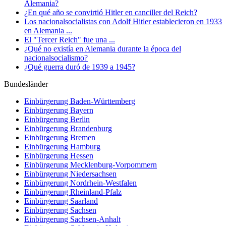
Alemania?
¿En qué año se convirtió Hitler en canciller del Reich?
Los nacionalsocialistas con Adolf Hitler establecieron en 1933
en Alemania ...
El "Tercer Reich" fue una ...
¿Qué no existía en Alemania durante la época del
nacionalsocialismo?
¿Qué guerra duró de 1939 a 1945?
Bundesländer
Einbürgerung
Baden-Württemberg
Einbürgerung
Bayern
Einbürgerung
Berlin
Einbürgerung
Brandenburg
Einbürgerung
Bremen
Einbürgerung
Hamburg
Einbürgerung
Hessen
Einbürgerung
Mecklenburg-Vorpommern
Einbürgerung
Niedersachsen
Einbürgerung
Nordrhein-Westfalen
Einbürgerung
Rheinland-Pfalz
Einbürgerung
Saarland
Einbürgerung
Sachsen
Einbürgerung
Sachsen-Anhalt