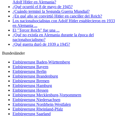
Adolf Hitler en Alemania?
¿Qué ocurrió el 8 de mayo de 1945?
¿Cuándo terminó la Segunda Guerra Mundial?
¿En qué año se convirtió Hitler en canciller del Reich?
Los nacionalsocialistas con Adolf Hitler establecieron en 1933
en Alemania ...
El "Tercer Reich" fue una ...
¿Qué no existía en Alemania durante la época del
nacionalsocialismo?
¿Qué guerra duró de 1939 a 1945?
Bundesländer
Einbürgerung
Baden-Württemberg
Einbürgerung
Bayern
Einbürgerung
Berlin
Einbürgerung
Brandenburg
Einbürgerung
Bremen
Einbürgerung
Hamburg
Einbürgerung
Hessen
Einbürgerung
Mecklenburg-Vorpommern
Einbürgerung
Niedersachsen
Einbürgerung
Nordrhein-Westfalen
Einbürgerung
Rheinland-Pfalz
Einbürgerung
Saarland