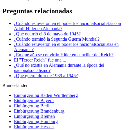
Preguntas relacionadas
¿Cuándo estuvieron en el poder los nacionalsocialistas con
Adolf Hitler en Alemania?
¿Qué ocurrió el 8 de mayo de 1945?
¿Cuándo terminó la Segunda Guerra Mundial?
¿Cuándo estuvieron en el poder los nacionalsocialistas en
Alemania?
¿En qué año se convirtió Hitler en canciller del Reich?
El "Tercer Reich" fue una ...
¿Qué no existía en Alemania durante la época del
nacionalsocialismo?
¿Qué guerra duró de 1939 a 1945?
Bundesländer
Einbürgerung
Baden-Württemberg
Einbürgerung
Bayern
Einbürgerung
Berlin
Einbürgerung
Brandenburg
Einbürgerung
Bremen
Einbürgerung
Hamburg
Einbürgerung
Hessen