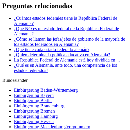
Preguntas relacionadas
¿Cuántos estados federales tiene la República Federal de
Alemania?
¿Qué NO es un estado federal de la República Federal de
Alemania?
¿Cómo se llaman las jefas/jefes de gobierno de la mayoría de
los estados federados en Alemania?
¿Qué tiene cada estado federado alemán?
¿Quién determina la política educativa en Alemania?
La República Federal de Alemania está hoy dividida en ...
¿Qué es en Alemania, ante todo, una competencia de los
estados federados?
Bundesländer
Einbürgerung
Baden-Württemberg
Einbürgerung
Bayern
Einbürgerung
Berlin
Einbürgerung
Brandenburg
Einbürgerung
Bremen
Einbürgerung
Hamburg
Einbürgerung
Hessen
Einbürgerung
Mecklenburg-Vorpommern