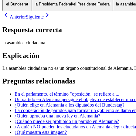
el Bundesrat
la Presidenta Federal/el Presidente Federal
la asamble
Anterior
Siguiente
Respuesta correcta
la asamblea ciudadana
Explicación
La asamblea ciudadana no es un órgano constitucional de Alemania. L
Preguntas relacionadas
En el parlamento, el término "oposición" se refiere a ...
Un partido en Alemania persigue el objetivo de establecer una d
¿Quién elige en Alemania a los diputados del Bundestag?
La cooperación de partidos para formar un gobierno se llama en
¿Quién aprueba una nueva ley en Alemania?
¿Cuándo puede ser prohibido un partido en Alemania?
¿A quién NO pueden los ciudadanos en Alemania elegir direct
¿Qué muestra esta imagen?