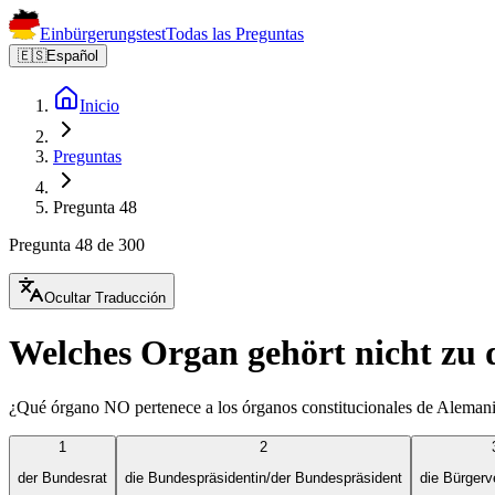
Einbürgerungstest
Todas las Preguntas
🇪🇸
Español
Inicio
Preguntas
Pregunta 48
Pregunta 48 de 300
Ocultar Traducción
Welches Organ gehört nicht zu
¿Qué órgano NO pertenece a los órganos constitucionales de Aleman
1
2
der Bundesrat
die Bundespräsidentin/der Bundespräsident
die Bürger