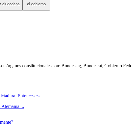
a ciudadana
el gobierno
os órganos constitucionales son: Bundestag, Bundesrat, Gobierno Feder
ictadura. Entonces es ...
 Alemania ...
amente?