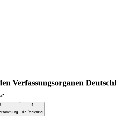
 den Verfassungsorganen Deutsch
ia?
3
4
versammlung
die Regierung