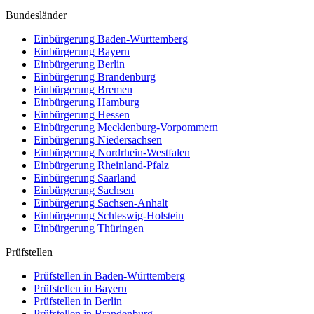
Bundesländer
Einbürgerung
Baden-Württemberg
Einbürgerung
Bayern
Einbürgerung
Berlin
Einbürgerung
Brandenburg
Einbürgerung
Bremen
Einbürgerung
Hamburg
Einbürgerung
Hessen
Einbürgerung
Mecklenburg-Vorpommern
Einbürgerung
Niedersachsen
Einbürgerung
Nordrhein-Westfalen
Einbürgerung
Rheinland-Pfalz
Einbürgerung
Saarland
Einbürgerung
Sachsen
Einbürgerung
Sachsen-Anhalt
Einbürgerung
Schleswig-Holstein
Einbürgerung
Thüringen
Prüfstellen
Prüfstellen in Baden-Württemberg
Prüfstellen in Bayern
Prüfstellen in Berlin
Prüfstellen in Brandenburg