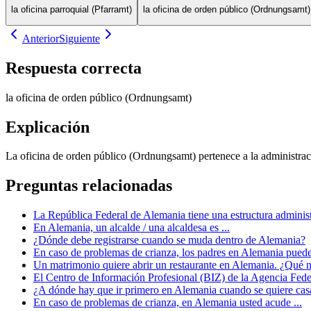
la oficina parroquial (Pfarramt)
la oficina de orden público (Ordnungsamt)
Anterior
Siguiente
Respuesta correcta
la oficina de orden público (Ordnungsamt)
Explicación
La oficina de orden público (Ordnungsamt) pertenece a la administraci
Preguntas relacionadas
La República Federal de Alemania tiene una estructura administr
En Alemania, un alcalde / una alcaldesa es ...
¿Dónde debe registrarse cuando se muda dentro de Alemania?
En caso de problemas de crianza, los padres en Alemania pueden
Un matrimonio quiere abrir un restaurante en Alemania. ¿Qué n
El Centro de Información Profesional (BIZ) de la Agencia Fede
¿A dónde hay que ir primero en Alemania cuando se quiere cas
En caso de problemas de crianza, en Alemania usted acude ...