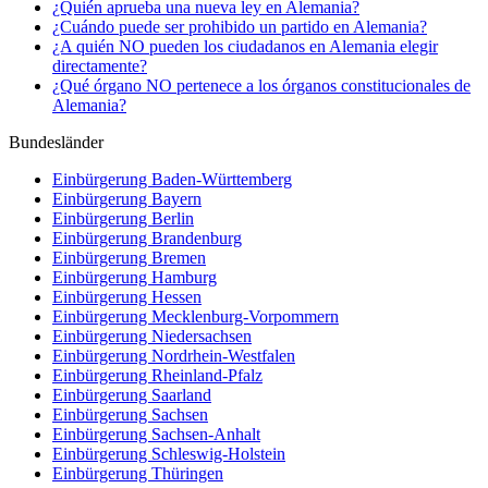
¿Quién aprueba una nueva ley en Alemania?
¿Cuándo puede ser prohibido un partido en Alemania?
¿A quién NO pueden los ciudadanos en Alemania elegir
directamente?
¿Qué órgano NO pertenece a los órganos constitucionales de
Alemania?
Bundesländer
Einbürgerung
Baden-Württemberg
Einbürgerung
Bayern
Einbürgerung
Berlin
Einbürgerung
Brandenburg
Einbürgerung
Bremen
Einbürgerung
Hamburg
Einbürgerung
Hessen
Einbürgerung
Mecklenburg-Vorpommern
Einbürgerung
Niedersachsen
Einbürgerung
Nordrhein-Westfalen
Einbürgerung
Rheinland-Pfalz
Einbürgerung
Saarland
Einbürgerung
Sachsen
Einbürgerung
Sachsen-Anhalt
Einbürgerung
Schleswig-Holstein
Einbürgerung
Thüringen