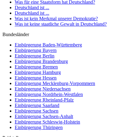
Was für eine Staatsform hat Deutschland?
Deutschland ist ...
Deutschland ist ...
Was ist kein Merkmal unserer Demokratie?
Was ist keine staatliche Gewalt in Deutschland?
Bundesländer
Einbürgerung
Baden-Württemberg
Einbürgerung
Bayern
Einbürgerung
Berlin
Einbürgerung
Brandenburg
Einbürgerung
Bremen
Einbürgerung
Hamburg
Einbürgerung
Hessen
Einbürgerung
Mecklenburg-Vorpommern
Einbürgerung
Niedersachsen
Einbürgerung
Nordrhein-Westfalen
Einbürgerung
Rheinland-Pfalz
Einbürgerung
Saarland
Einbürgerung
Sachsen
Einbürgerung
Sachsen-Anhalt
Einbürgerung
Schleswig-Holstein
Einbürgerung
Thüringen