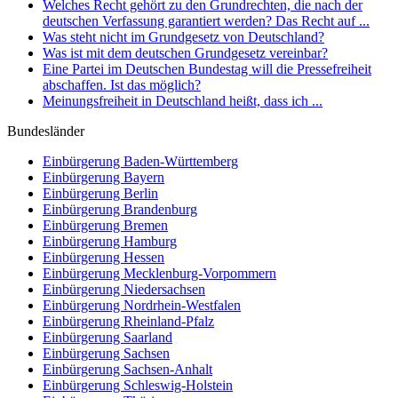
Welches Recht gehört zu den Grundrechten, die nach der
deutschen Verfassung garantiert werden? Das Recht auf ...
Was steht nicht im Grundgesetz von Deutschland?
Was ist mit dem deutschen Grundgesetz vereinbar?
Eine Partei im Deutschen Bundestag will die Pressefreiheit
abschaffen. Ist das möglich?
Meinungsfreiheit in Deutschland heißt, dass ich ...
Bundesländer
Einbürgerung
Baden-Württemberg
Einbürgerung
Bayern
Einbürgerung
Berlin
Einbürgerung
Brandenburg
Einbürgerung
Bremen
Einbürgerung
Hamburg
Einbürgerung
Hessen
Einbürgerung
Mecklenburg-Vorpommern
Einbürgerung
Niedersachsen
Einbürgerung
Nordrhein-Westfalen
Einbürgerung
Rheinland-Pfalz
Einbürgerung
Saarland
Einbürgerung
Sachsen
Einbürgerung
Sachsen-Anhalt
Einbürgerung
Schleswig-Holstein