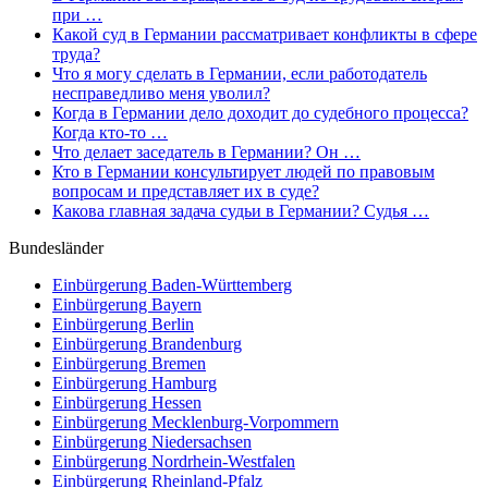
при …
Какой суд в Германии рассматривает конфликты в сфере
труда?
Что я могу сделать в Германии, если работодатель
несправедливо меня уволил?
Когда в Германии дело доходит до судебного процесса?
Когда кто-то …
Что делает заседатель в Германии? Он …
Кто в Германии консультирует людей по правовым
вопросам и представляет их в суде?
Какова главная задача судьи в Германии? Судья …
Bundesländer
Einbürgerung
Baden-Württemberg
Einbürgerung
Bayern
Einbürgerung
Berlin
Einbürgerung
Brandenburg
Einbürgerung
Bremen
Einbürgerung
Hamburg
Einbürgerung
Hessen
Einbürgerung
Mecklenburg-Vorpommern
Einbürgerung
Niedersachsen
Einbürgerung
Nordrhein-Westfalen
Einbürgerung
Rheinland-Pfalz