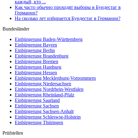
каждый, кто ...
Как часто обычно проходят выборы в Бундестаг в
Германии?
На сколько лет избирается Бундестаг в Германии?
Bundesländer
Einbürgerung
Baden-Württemberg
Einbürgerung
Bayern
Einbürgerung
Berlin
Einbürgerung
Brandenburg
Einbürgerung
Bremen
Einbürgerung
Hamburg
Einbürgerung
Hessen
Einbürgerung
Mecklenburg-Vorpommern
Einbürgerung
Niedersachsen
Einbürgerung
Nordrhein-Westfalen
Einbürgerung
Rheinland-Pfalz
Einbürgerung
Saarland
Einbürgerung
Sachsen
Einbürgerung
Sachsen-Anhalt
Einbürgerung
Schleswig-Holstein
Einbürgerung
Thüringen
Prüfstellen