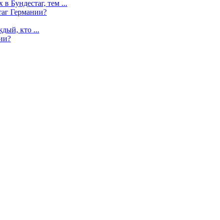
в Бундестаг, тем ...
таг Германии?
ый, кто ...
ии?