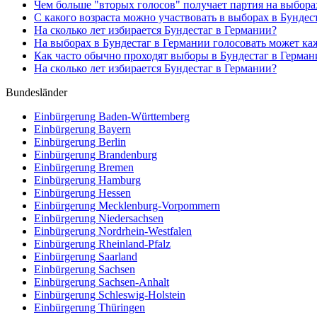
Чем больше "вторых голосов" получает партия на выборах 
С какого возраста можно участвовать в выборах в Бундес
На сколько лет избирается Бундестаг в Германии?
На выборах в Бундестаг в Германии голосовать может кажд
Как часто обычно проходят выборы в Бундестаг в Герман
На сколько лет избирается Бундестаг в Германии?
Bundesländer
Einbürgerung
Baden-Württemberg
Einbürgerung
Bayern
Einbürgerung
Berlin
Einbürgerung
Brandenburg
Einbürgerung
Bremen
Einbürgerung
Hamburg
Einbürgerung
Hessen
Einbürgerung
Mecklenburg-Vorpommern
Einbürgerung
Niedersachsen
Einbürgerung
Nordrhein-Westfalen
Einbürgerung
Rheinland-Pfalz
Einbürgerung
Saarland
Einbürgerung
Sachsen
Einbürgerung
Sachsen-Anhalt
Einbürgerung
Schleswig-Holstein
Einbürgerung
Thüringen