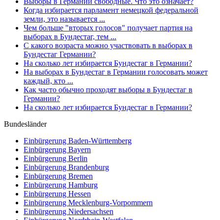
Выборы в Германии свободные. Что это означает?
Когда избирается парламент немецкой федеральной
земли, это называется ...
Чем больше "вторых голосов" получает партия на
выборах в Бундестаг, тем ...
С какого возраста можно участвовать в выборах в
Бундестаг Германии?
На сколько лет избирается Бундестаг в Германии?
На выборах в Бундестаг в Германии голосовать может
каждый, кто ...
Как часто обычно проходят выборы в Бундестаг в
Германии?
На сколько лет избирается Бундестаг в Германии?
Bundesländer
Einbürgerung
Baden-Württemberg
Einbürgerung
Bayern
Einbürgerung
Berlin
Einbürgerung
Brandenburg
Einbürgerung
Bremen
Einbürgerung
Hamburg
Einbürgerung
Hessen
Einbürgerung
Mecklenburg-Vorpommern
Einbürgerung
Niedersachsen