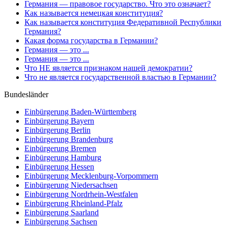
Германия — правовое государство. Что это означает?
Как называется немецкая конституция?
Как называется конституция Федеративной Республики
Германия?
Какая форма государства в Германии?
Германия — это ...
Германия — это ...
Что НЕ является признаком нашей демократии?
Что не является государственной властью в Германии?
Bundesländer
Einbürgerung
Baden-Württemberg
Einbürgerung
Bayern
Einbürgerung
Berlin
Einbürgerung
Brandenburg
Einbürgerung
Bremen
Einbürgerung
Hamburg
Einbürgerung
Hessen
Einbürgerung
Mecklenburg-Vorpommern
Einbürgerung
Niedersachsen
Einbürgerung
Nordrhein-Westfalen
Einbürgerung
Rheinland-Pfalz
Einbürgerung
Saarland
Einbürgerung
Sachsen