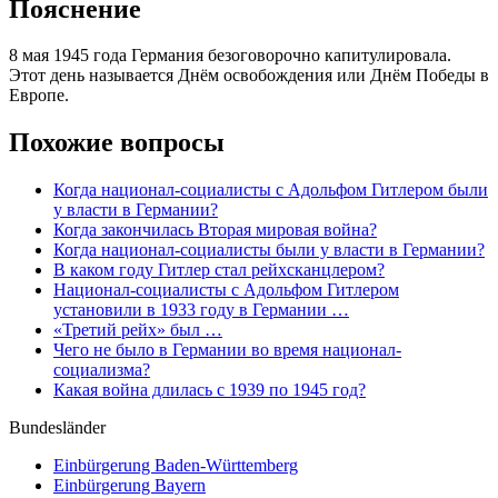
Пояснение
8 мая 1945 года Германия безоговорочно капитулировала.
Этот день называется Днём освобождения или Днём Победы в
Европе.
Похожие вопросы
Когда национал-социалисты с Адольфом Гитлером были
у власти в Германии?
Когда закончилась Вторая мировая война?
Когда национал-социалисты были у власти в Германии?
В каком году Гитлер стал рейхсканцлером?
Национал-социалисты с Адольфом Гитлером
установили в 1933 году в Германии …
«Третий рейх» был …
Чего не было в Германии во время национал-
социализма?
Какая война длилась с 1939 по 1945 год?
Bundesländer
Einbürgerung
Baden-Württemberg
Einbürgerung
Bayern