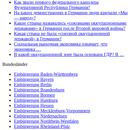
Как звали первого федерального канцлера
Федеративной Республики Германия?
На каких демонстрациях в Германии люди кричали «Мы
— народ»?
Какие страны назывались «союзными оккупационными
державами» в Германии после Второй мировой войны?
Какая страна не была «союзной оккупационной
державой» в Германии?
Социальная рыночная экономика означает, что
экономика …
В какой оккупационной зоне была основана ГДР? В …
Bundesländer
Einbürgerung
Baden-Württemberg
Einbürgerung
Bayern
Einbürgerung
Berlin
Einbürgerung
Brandenburg
Einbürgerung
Bremen
Einbürgerung
Hamburg
Einbürgerung
Hessen
Einbürgerung
Mecklenburg-Vorpommern
Einbürgerung
Niedersachsen
Einbürgerung
Nordrhein-Westfalen
Einbürgerung
Rheinland-Pfalz