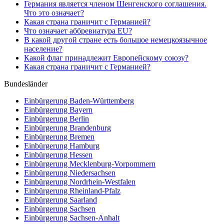
Германия является членом Шенгенского соглашения.
Что это означает?
Какая страна граничит с Германией?
Что означает аббревиатура EU?
В какой другой стране есть большое немецкоязычное
население?
Какой флаг принадлежит Европейскому союзу?
Какая страна граничит с Германией?
Bundesländer
Einbürgerung
Baden-Württemberg
Einbürgerung
Bayern
Einbürgerung
Berlin
Einbürgerung
Brandenburg
Einbürgerung
Bremen
Einbürgerung
Hamburg
Einbürgerung
Hessen
Einbürgerung
Mecklenburg-Vorpommern
Einbürgerung
Niedersachsen
Einbürgerung
Nordrhein-Westfalen
Einbürgerung
Rheinland-Pfalz
Einbürgerung
Saarland
Einbürgerung
Sachsen
Einbürgerung
Sachsen-Anhalt