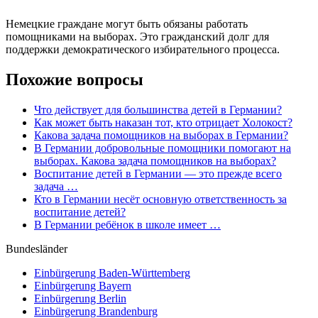
Немецкие граждане могут быть обязаны работать
помощниками на выборах. Это гражданский долг для
поддержки демократического избирательного процесса.
Похожие вопросы
Что действует для большинства детей в Германии?
Как может быть наказан тот, кто отрицает Холокост?
Какова задача помощников на выборах в Германии?
В Германии добровольные помощники помогают на
выборах. Какова задача помощников на выборах?
Воспитание детей в Германии — это прежде всего
задача …
Кто в Германии несёт основную ответственность за
воспитание детей?
В Германии ребёнок в школе имеет …
Bundesländer
Einbürgerung
Baden-Württemberg
Einbürgerung
Bayern
Einbürgerung
Berlin
Einbürgerung
Brandenburg