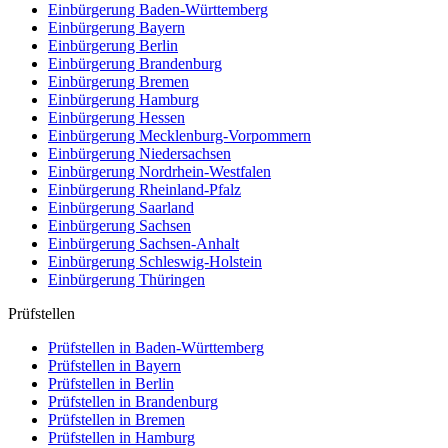
Einbürgerung
Baden-Württemberg
Einbürgerung
Bayern
Einbürgerung
Berlin
Einbürgerung
Brandenburg
Einbürgerung
Bremen
Einbürgerung
Hamburg
Einbürgerung
Hessen
Einbürgerung
Mecklenburg-Vorpommern
Einbürgerung
Niedersachsen
Einbürgerung
Nordrhein-Westfalen
Einbürgerung
Rheinland-Pfalz
Einbürgerung
Saarland
Einbürgerung
Sachsen
Einbürgerung
Sachsen-Anhalt
Einbürgerung
Schleswig-Holstein
Einbürgerung
Thüringen
Prüfstellen
Prüfstellen in Baden-Württemberg
Prüfstellen in Bayern
Prüfstellen in Berlin
Prüfstellen in Brandenburg
Prüfstellen in Bremen
Prüfstellen in Hamburg