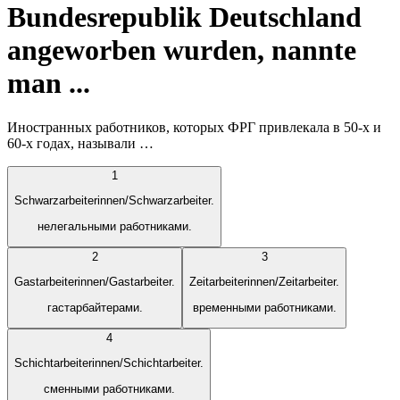
Bundesrepublik Deutschland
angeworben wurden, nannte
man ...
Иностранных работников, которых ФРГ привлекала в 50-х и
60-х годах, называли …
1
Schwarzarbeiterinnen/Schwarzarbeiter.
нелегальными работниками.
2
3
Gastarbeiterinnen/Gastarbeiter.
Zeitarbeiterinnen/Zeitarbeiter.
гастарбайтерами.
временными работниками.
4
Schichtarbeiterinnen/Schichtarbeiter.
сменными работниками.