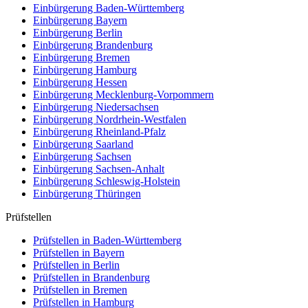
Einbürgerung
Baden-Württemberg
Einbürgerung
Bayern
Einbürgerung
Berlin
Einbürgerung
Brandenburg
Einbürgerung
Bremen
Einbürgerung
Hamburg
Einbürgerung
Hessen
Einbürgerung
Mecklenburg-Vorpommern
Einbürgerung
Niedersachsen
Einbürgerung
Nordrhein-Westfalen
Einbürgerung
Rheinland-Pfalz
Einbürgerung
Saarland
Einbürgerung
Sachsen
Einbürgerung
Sachsen-Anhalt
Einbürgerung
Schleswig-Holstein
Einbürgerung
Thüringen
Prüfstellen
Prüfstellen in Baden-Württemberg
Prüfstellen in Bayern
Prüfstellen in Berlin
Prüfstellen in Brandenburg
Prüfstellen in Bremen
Prüfstellen in Hamburg