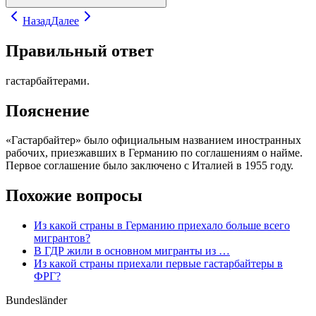
Назад
Далее
Правильный ответ
гастарбайтерами.
Пояснение
«Гастарбайтер» было официальным названием иностранных
рабочих, приезжавших в Германию по соглашениям о найме.
Первое соглашение было заключено с Италией в 1955 году.
Похожие вопросы
Из какой страны в Германию приехало больше всего
мигрантов?
В ГДР жили в основном мигранты из …
Из какой страны приехали первые гастарбайтеры в
ФРГ?
Bundesländer