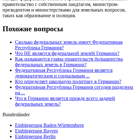
правительство с собственным ландтагом, министром-
президентом и министерствами для земельных вопросов,
таких как образование и полиция.
Похожие вопросы
Сколько федеральных земель имеет Федеративная
Республика Германия?
Что НЕ является федеральной землёй Германии?
Как называются главы правительств большинства
федеральных земель в Германии?
Федеративная Республика Германия является
демократическим и социальным ...
Кто определяет школьную политику в Германии?
Федеративная Республика Германия сегодня разделена
на ...
Что в Германии является прежде всего задачей
федеральных земель?
Bundesländer
Einbürgerung
Baden-Württemberg
Einbürgerung
Bayern
Einbürgerung
Berlin