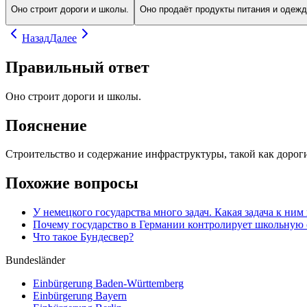
Оно строит дороги и школы.
Оно продаёт продукты питания и одежд
Назад
Далее
Правильный ответ
Оно строит дороги и школы.
Пояснение
Строительство и содержание инфраструктуры, такой как дорог
Похожие вопросы
У немецкого государства много задач. Какая задача к ним
Почему государство в Германии контролирует школьную 
Что такое Бундесвер?
Bundesländer
Einbürgerung
Baden-Württemberg
Einbürgerung
Bayern