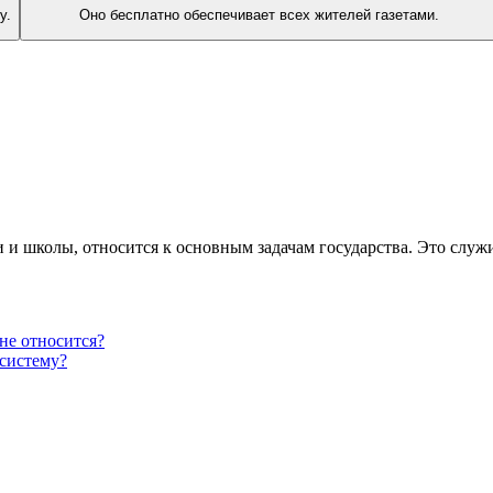
у.
Оно бесплатно обеспечивает всех жителей газетами.
и и школы, относится к основным задачам государства. Это слу
 не относится?
систему?