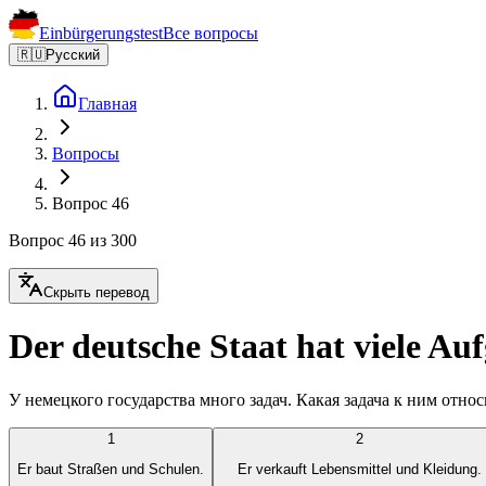
Einbürgerungstest
Все вопросы
🇷🇺
Русский
Главная
Вопросы
Вопрос 46
Вопрос 46 из 300
Скрыть перевод
Der deutsche Staat hat viele A
У немецкого государства много задач. Какая задача к ним относ
1
2
Er baut Straßen und Schulen.
Er verkauft Lebensmittel und Kleidung.