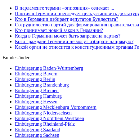
В парламенте термин «оппозиция» означает ...
Партия в Германии преследует цель установить диктатуру. 
Кто в Германии избирает депутатов Бундестага?
Сотрудничество партий для формирования правительства 
Кто принимает новый закон в Германии?
Когда в Германии может быть запрещена партия?
Кого граждане Германии не могут избирать напрямую?
Какой орган не относится к конституционным органам Г
Bundesländer
Einbürgerung
Baden-Württemberg
Einbürgerung
Bayern
Einbürgerung
Berlin
Einbürgerung
Brandenburg
Einbürgerung
Bremen
Einbürgerung
Hamburg
Einbürgerung
Hessen
Einbürgerung
Mecklenburg-Vorpommern
Einbürgerung
Niedersachsen
Einbürgerung
Nordrhein-Westfalen
Einbürgerung
Rheinland-Pfalz
Einbürgerung
Saarland
Einbürgerung
Sachsen