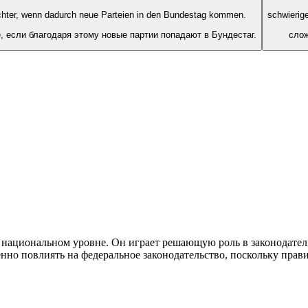
ichter, wenn dadurch neue Parteien in den Bundestag kommen.
schwierig
, если благодаря этому новые партии попадают в Бундестаг.
слож
а национальном уровне. Он играет решающую роль в законодател
енно повлиять на федеральное законодательство, поскольку пра