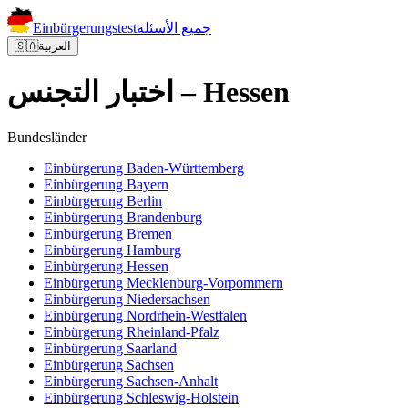
جميع الأسئلة
Einbürgerungstest
العربية
🇸🇦
اختبار التجنس – Hessen
Bundesländer
Einbürgerung
Baden-Württemberg
Einbürgerung
Bayern
Einbürgerung
Berlin
Einbürgerung
Brandenburg
Einbürgerung
Bremen
Einbürgerung
Hamburg
Einbürgerung
Hessen
Einbürgerung
Mecklenburg-Vorpommern
Einbürgerung
Niedersachsen
Einbürgerung
Nordrhein-Westfalen
Einbürgerung
Rheinland-Pfalz
Einbürgerung
Saarland
Einbürgerung
Sachsen
Einbürgerung
Sachsen-Anhalt
Einbürgerung
Schleswig-Holstein