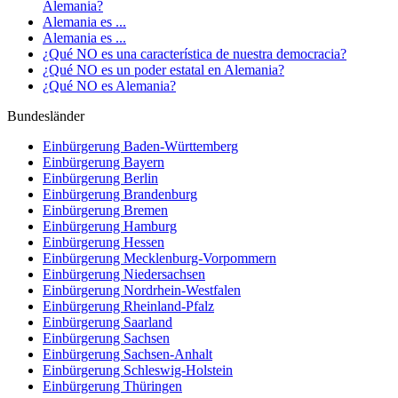
Alemania?
Alemania es ...
Alemania es ...
¿Qué NO es una característica de nuestra democracia?
¿Qué NO es un poder estatal en Alemania?
¿Qué NO es Alemania?
Bundesländer
Einbürgerung
Baden-Württemberg
Einbürgerung
Bayern
Einbürgerung
Berlin
Einbürgerung
Brandenburg
Einbürgerung
Bremen
Einbürgerung
Hamburg
Einbürgerung
Hessen
Einbürgerung
Mecklenburg-Vorpommern
Einbürgerung
Niedersachsen
Einbürgerung
Nordrhein-Westfalen
Einbürgerung
Rheinland-Pfalz
Einbürgerung
Saarland
Einbürgerung
Sachsen
Einbürgerung
Sachsen-Anhalt
Einbürgerung
Schleswig-Holstein
Einbürgerung
Thüringen