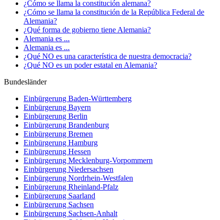
¿Cómo se llama la constitución alemana?
¿Cómo se llama la constitución de la República Federal de
Alemania?
¿Qué forma de gobierno tiene Alemania?
Alemania es ...
Alemania es ...
¿Qué NO es una característica de nuestra democracia?
¿Qué NO es un poder estatal en Alemania?
Bundesländer
Einbürgerung
Baden-Württemberg
Einbürgerung
Bayern
Einbürgerung
Berlin
Einbürgerung
Brandenburg
Einbürgerung
Bremen
Einbürgerung
Hamburg
Einbürgerung
Hessen
Einbürgerung
Mecklenburg-Vorpommern
Einbürgerung
Niedersachsen
Einbürgerung
Nordrhein-Westfalen
Einbürgerung
Rheinland-Pfalz
Einbürgerung
Saarland
Einbürgerung
Sachsen
Einbürgerung
Sachsen-Anhalt