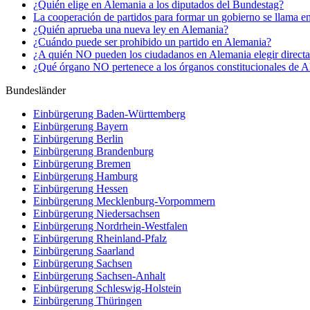
¿Quién elige en Alemania a los diputados del Bundestag?
La cooperación de partidos para formar un gobierno se llama en
¿Quién aprueba una nueva ley en Alemania?
¿Cuándo puede ser prohibido un partido en Alemania?
¿A quién NO pueden los ciudadanos en Alemania elegir direct
¿Qué órgano NO pertenece a los órganos constitucionales de 
Bundesländer
Einbürgerung
Baden-Württemberg
Einbürgerung
Bayern
Einbürgerung
Berlin
Einbürgerung
Brandenburg
Einbürgerung
Bremen
Einbürgerung
Hamburg
Einbürgerung
Hessen
Einbürgerung
Mecklenburg-Vorpommern
Einbürgerung
Niedersachsen
Einbürgerung
Nordrhein-Westfalen
Einbürgerung
Rheinland-Pfalz
Einbürgerung
Saarland
Einbürgerung
Sachsen
Einbürgerung
Sachsen-Anhalt
Einbürgerung
Schleswig-Holstein
Einbürgerung
Thüringen