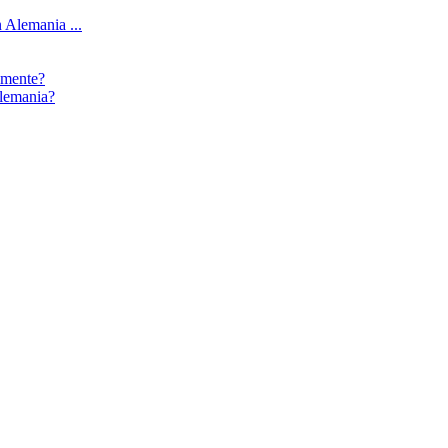
 Alemania ...
amente?
Alemania?