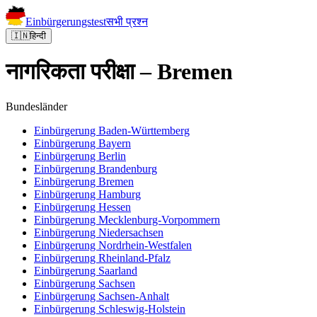
Einbürgerungstest
सभी प्रश्न
🇮🇳
हिन्दी
नागरिकता परीक्षा – Bremen
Bundesländer
Einbürgerung
Baden-Württemberg
Einbürgerung
Bayern
Einbürgerung
Berlin
Einbürgerung
Brandenburg
Einbürgerung
Bremen
Einbürgerung
Hamburg
Einbürgerung
Hessen
Einbürgerung
Mecklenburg-Vorpommern
Einbürgerung
Niedersachsen
Einbürgerung
Nordrhein-Westfalen
Einbürgerung
Rheinland-Pfalz
Einbürgerung
Saarland
Einbürgerung
Sachsen
Einbürgerung
Sachsen-Anhalt
Einbürgerung
Schleswig-Holstein