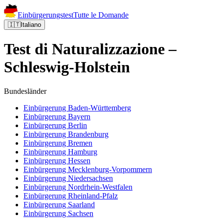
Einbürgerungstest
Tutte le Domande
🇮🇹
Italiano
Test di Naturalizzazione –
Schleswig-Holstein
Bundesländer
Einbürgerung
Baden-Württemberg
Einbürgerung
Bayern
Einbürgerung
Berlin
Einbürgerung
Brandenburg
Einbürgerung
Bremen
Einbürgerung
Hamburg
Einbürgerung
Hessen
Einbürgerung
Mecklenburg-Vorpommern
Einbürgerung
Niedersachsen
Einbürgerung
Nordrhein-Westfalen
Einbürgerung
Rheinland-Pfalz
Einbürgerung
Saarland
Einbürgerung
Sachsen