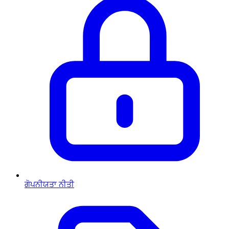
ਗੋਪਨੀਯਤਾ ਨੀਤੀ