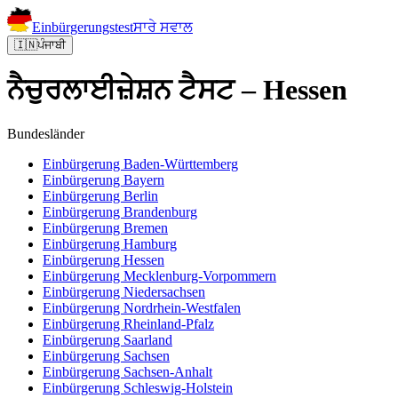
Einbürgerungstest
ਸਾਰੇ ਸਵਾਲ
🇮🇳
ਪੰਜਾਬੀ
ਨੈਚੁਰਲਾਈਜ਼ੇਸ਼ਨ ਟੈਸਟ – Hessen
Bundesländer
Einbürgerung
Baden-Württemberg
Einbürgerung
Bayern
Einbürgerung
Berlin
Einbürgerung
Brandenburg
Einbürgerung
Bremen
Einbürgerung
Hamburg
Einbürgerung
Hessen
Einbürgerung
Mecklenburg-Vorpommern
Einbürgerung
Niedersachsen
Einbürgerung
Nordrhein-Westfalen
Einbürgerung
Rheinland-Pfalz
Einbürgerung
Saarland
Einbürgerung
Sachsen
Einbürgerung
Sachsen-Anhalt
Einbürgerung
Schleswig-Holstein