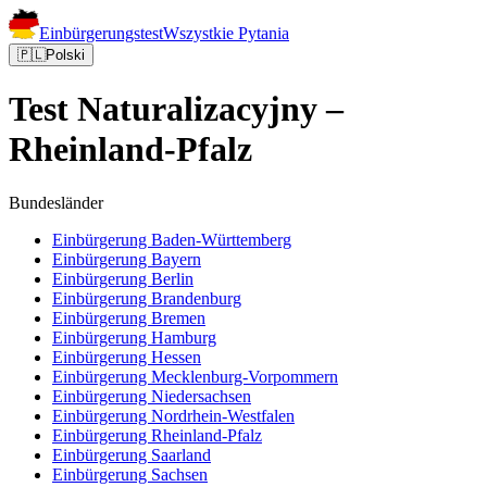
Einbürgerungstest
Wszystkie Pytania
🇵🇱
Polski
Test Naturalizacyjny –
Rheinland-Pfalz
Bundesländer
Einbürgerung
Baden-Württemberg
Einbürgerung
Bayern
Einbürgerung
Berlin
Einbürgerung
Brandenburg
Einbürgerung
Bremen
Einbürgerung
Hamburg
Einbürgerung
Hessen
Einbürgerung
Mecklenburg-Vorpommern
Einbürgerung
Niedersachsen
Einbürgerung
Nordrhein-Westfalen
Einbürgerung
Rheinland-Pfalz
Einbürgerung
Saarland
Einbürgerung
Sachsen