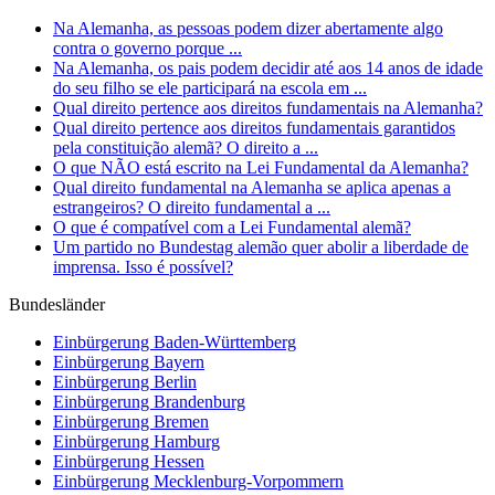
Na Alemanha, as pessoas podem dizer abertamente algo
contra o governo porque ...
Na Alemanha, os pais podem decidir até aos 14 anos de idade
do seu filho se ele participará na escola em ...
Qual direito pertence aos direitos fundamentais na Alemanha?
Qual direito pertence aos direitos fundamentais garantidos
pela constituição alemã? O direito a ...
O que NÃO está escrito na Lei Fundamental da Alemanha?
Qual direito fundamental na Alemanha se aplica apenas a
estrangeiros? O direito fundamental a ...
O que é compatível com a Lei Fundamental alemã?
Um partido no Bundestag alemão quer abolir a liberdade de
imprensa. Isso é possível?
Bundesländer
Einbürgerung
Baden-Württemberg
Einbürgerung
Bayern
Einbürgerung
Berlin
Einbürgerung
Brandenburg
Einbürgerung
Bremen
Einbürgerung
Hamburg
Einbürgerung
Hessen
Einbürgerung
Mecklenburg-Vorpommern