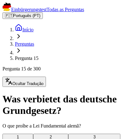
Einbürgerungstest
Todas as Perguntas
🇵🇹
Português (PT)
Início
Perguntas
Pergunta 15
Pergunta 15 de 300
Ocultar Tradução
Was verbietet das deutsche
Grundgesetz?
O que proíbe a Lei Fundamental alemã?
1
2
3