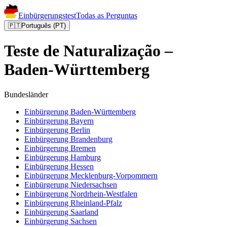
Einbürgerungstest
Todas as Perguntas
🇵🇹
Português (PT)
Teste de Naturalização –
Baden-Württemberg
Bundesländer
Einbürgerung
Baden-Württemberg
Einbürgerung
Bayern
Einbürgerung
Berlin
Einbürgerung
Brandenburg
Einbürgerung
Bremen
Einbürgerung
Hamburg
Einbürgerung
Hessen
Einbürgerung
Mecklenburg-Vorpommern
Einbürgerung
Niedersachsen
Einbürgerung
Nordrhein-Westfalen
Einbürgerung
Rheinland-Pfalz
Einbürgerung
Saarland
Einbürgerung
Sachsen