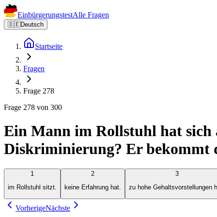
Einbürgerungstest
Alle Fragen
🇩🇪
Deutsch
Startseite
Fragen
Frage 278
Frage 278 von 300
Ein Mann im Rollstuhl hat sich a
Diskriminierung? Er bekommt die 
1
2
3
im Rollstuhl sitzt.
keine Erfahrung hat.
zu hohe Gehaltsvorstellungen h
Vorherige
Nächste