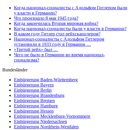
Когда национал-социалисты с Адольфом Гитлером были
у власти в Германии?
Что произошло 8 мая 1945 года?
Когда закончилась Вторая мировая война?
Когда национал-социалисты были у власти в Германии?
В каком году Гитлер стал рейхсканцлером?
Национал-социалисты с Адольфом Гитлером
установили в 1933 году в Германии …
«Третий рейх» был …
Чего не было в Германии во время национал-
социализма?
Bundesländer
Einbürgerung
Baden-Württemberg
Einbürgerung
Bayern
Einbürgerung
Berlin
Einbürgerung
Brandenburg
Einbürgerung
Bremen
Einbürgerung
Hamburg
Einbürgerung
Hessen
Einbürgerung
Mecklenburg-Vorpommern
Einbürgerung
Niedersachsen
Einbürgerung
Nordrhein-Westfalen