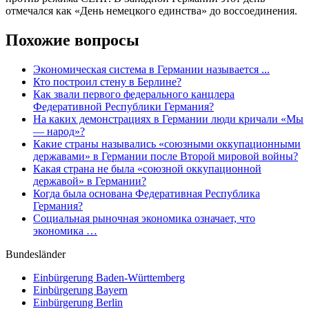
отмечался как «День немецкого единства» до воссоединения.
Похожие вопросы
Экономическая система в Германии называется ...
Кто построил стену в Берлине?
Как звали первого федерального канцлера
Федеративной Республики Германия?
На каких демонстрациях в Германии люди кричали «Мы
— народ»?
Какие страны назывались «союзными оккупационными
державами» в Германии после Второй мировой войны?
Какая страна не была «союзной оккупационной
державой» в Германии?
Когда была основана Федеративная Республика
Германия?
Социальная рыночная экономика означает, что
экономика …
Bundesländer
Einbürgerung
Baden-Württemberg
Einbürgerung
Bayern
Einbürgerung
Berlin