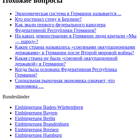
Похожие вопросы
Экономическая система в Германии называется ...
Кто построил стену в Берлине?
Как звали первого федерального канцлера
Федеративной Республики Германия?
На каких демонстрациях в Германии люди кричали «Мы
— народ»?
Какие страны назывались «союзными оккупационными
державами» в Германии после Второй мировой войны?
Какая страна не была «союзной оккупационной
державой» в Германии?
Когда была основана Федеративная Республика
Германия?
Социальная рыночная экономика означает, что
экономика …
Bundesländer
Einbürgerung
Baden-Württemberg
Einbürgerung
Bayern
Einbürgerung
Berlin
Einbürgerung
Brandenburg
Einbürgerung
Bremen
Einbürgerung
Hamburg