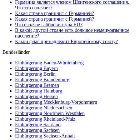
Германия является членом Шенгенского соглашения.
Что это означает?
Какая страна граничит с Германией?
Какая страна граничит с Германией?
Что означает аббревиатура EU?
В какой другой стране есть большое немецкоязычное
население?
Какой флаг принадлежит Европейскому союзу?
Bundesländer
Einbürgerung
Baden-Württemberg
Einbürgerung
Bayern
Einbürgerung
Berlin
Einbürgerung
Brandenburg
Einbürgerung
Bremen
Einbürgerung
Hamburg
Einbürgerung
Hessen
Einbürgerung
Mecklenburg-Vorpommern
Einbürgerung
Niedersachsen
Einbürgerung
Nordrhein-Westfalen
Einbürgerung
Rheinland-Pfalz
Einbürgerung
Saarland
Einbürgerung
Sachsen
Einbürgerung
Sachsen-Anhalt