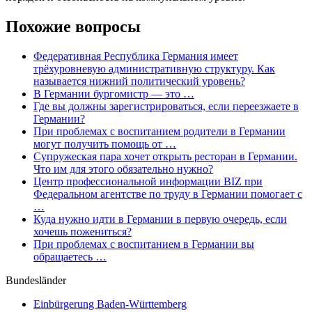
Похожие вопросы
Федеративная Республика Германия имеет
трёхуровневую административную структуру. Как
называется нижний политический уровень?
В Германии бургомистр — это …
Где вы должны зарегистрироваться, если переезжаете в
Германии?
При проблемах с воспитанием родители в Германии
могут получить помощь от …
Супружеская пара хочет открыть ресторан в Германии.
Что им для этого обязательно нужно?
Центр профессиональной информации BIZ при
Федеральном агентстве по труду в Германии помогает с
…
Куда нужно идти в Германии в первую очередь, если
хочешь пожениться?
При проблемах с воспитанием в Германии вы
обращаетесь …
Bundesländer
Einbürgerung
Baden-Württemberg