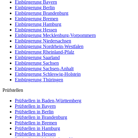
Einbürgerung
Bayern
Einbürgerung
Berlin
Einbürgerung
Brandenburg
Einbürgerung
Bremen
Einbürgerung
Hamburg
Einbürgerung
Hessen
Einbürgerung
Mecklenburg-Vorpommern
Einbürgerung
Niedersachsen
Einbürgerung
Nordrhein-Westfalen
Einbürgerung
Rheinland-Pfalz
Einbürgerung
Saarland
Einbürgerung
Sachsen
Einbürgerung
Sachsen-Anhalt
Einbürgerung
Schleswig-Holstein
Einbürgerung
Thüringen
Prüfstellen
Prüfstellen in Baden-Württemberg
Prüfstellen in Bayern
Prüfstellen in Berlin
Prüfstellen in Brandenburg
Prüfstellen in Bremen
Prüfstellen in Hamburg
Prüfstellen in Hessen