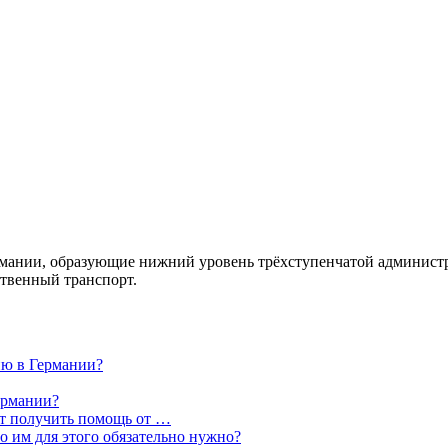
нии, образующие нижний уровень трёхступенчатой администра
ственный транспорт.
ию в Германии?
ермании?
ут получить помощь от …
о им для этого обязательно нужно?