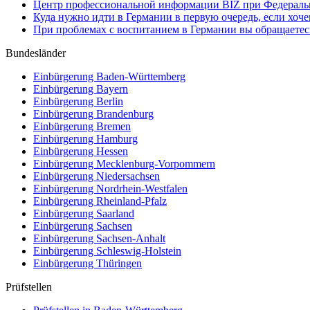
Центр профессиональной информации BIZ при Федеральн
Куда нужно идти в Германии в первую очередь, если хоч
При проблемах с воспитанием в Германии вы обращаете
Bundesländer
Einbürgerung
Baden-Württemberg
Einbürgerung
Bayern
Einbürgerung
Berlin
Einbürgerung
Brandenburg
Einbürgerung
Bremen
Einbürgerung
Hamburg
Einbürgerung
Hessen
Einbürgerung
Mecklenburg-Vorpommern
Einbürgerung
Niedersachsen
Einbürgerung
Nordrhein-Westfalen
Einbürgerung
Rheinland-Pfalz
Einbürgerung
Saarland
Einbürgerung
Sachsen
Einbürgerung
Sachsen-Anhalt
Einbürgerung
Schleswig-Holstein
Einbürgerung
Thüringen
Prüfstellen