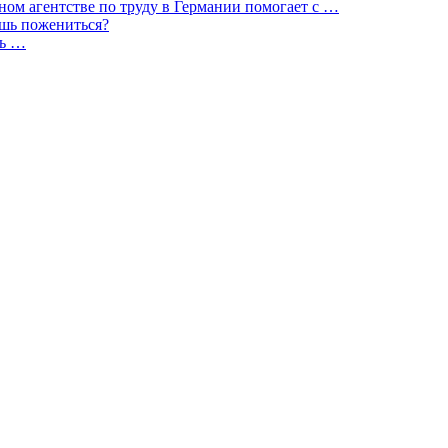
ом агентстве по труду в Германии помогает с …
ешь пожениться?
сь …