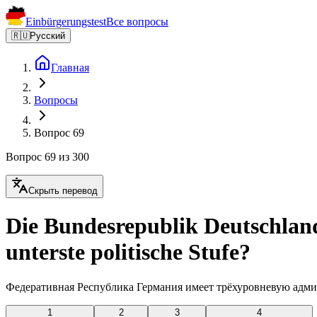
Einbürgerungstest
Все вопросы
🇷🇺
Русский
Главная
Вопросы
Вопрос 69
Вопрос 69 из 300
Скрыть перевод
Die Bundesrepublik Deutschland
unterste politische Stufe?
Федеративная Республика Германия имеет трёхуровневую адми
1
2
3
4