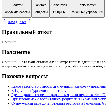
Stadträte
Landräte
Gemeinden
Bezirksämter
Городские советы
Ландраты
Общины
Районные управления
Назад
Далее
Правильный ответ
Общины
Пояснение
Общины — это наименьшие административные единицы в Герма
вопросы, такие как коммунальные услуги, образование и обще
Похожие вопросы
Какое ведомство относится к муниципальному управлен
В Германии бургомистр — это …
Где вы должны зарегистрироваться, если переезжаете в Г
При проблемах с воспитанием родители в Германии мог
Супружеская пара хочет открыть ресторан в Германии. Чт