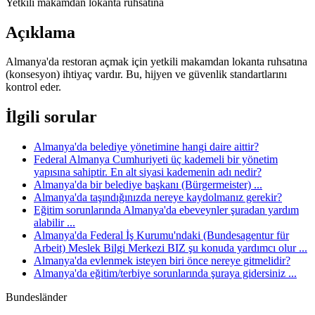
Yetkili makamdan lokanta ruhsatına
Açıklama
Almanya'da restoran açmak için yetkili makamdan lokanta ruhsatına
(konsesyon) ihtiyaç vardır. Bu, hijyen ve güvenlik standartlarını
kontrol eder.
İlgili sorular
Almanya'da belediye yönetimine hangi daire aittir?
Federal Almanya Cumhuriyeti üç kademeli bir yönetim
yapısına sahiptir. En alt siyasi kademenin adı nedir?
Almanya'da bir belediye başkanı (Bürgermeister) ...
Almanya'da taşındığınızda nereye kaydolmanız gerekir?
Eğitim sorunlarında Almanya'da ebeveynler şuradan yardım
alabilir ...
Almanya'da Federal İş Kurumu'ndaki (Bundesagentur für
Arbeit) Meslek Bilgi Merkezi BIZ şu konuda yardımcı olur ...
Almanya'da evlenmek isteyen biri önce nereye gitmelidir?
Almanya'da eğitim/terbiye sorunlarında şuraya gidersiniz ...
Bundesländer