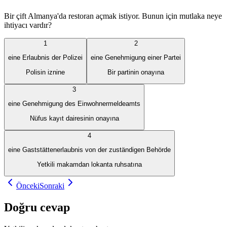
Bir çift Almanya'da restoran açmak istiyor. Bunun için mutlaka neye
ihtiyacı vardır?
1
2
eine Erlaubnis der Polizei
eine Genehmigung einer Partei
Polisin iznine
Bir partinin onayına
3
eine Genehmigung des Einwohnermeldeamts
Nüfus kayıt dairesinin onayına
4
eine Gaststättenerlaubnis von der zuständigen Behörde
Yetkili makamdan lokanta ruhsatına
Önceki
Sonraki
Doğru cevap