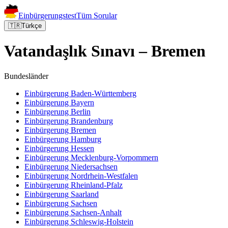
Einbürgerungstest
Tüm Sorular
🇹🇷
Türkçe
Vatandaşlık Sınavı – Bremen
Bundesländer
Einbürgerung
Baden-Württemberg
Einbürgerung
Bayern
Einbürgerung
Berlin
Einbürgerung
Brandenburg
Einbürgerung
Bremen
Einbürgerung
Hamburg
Einbürgerung
Hessen
Einbürgerung
Mecklenburg-Vorpommern
Einbürgerung
Niedersachsen
Einbürgerung
Nordrhein-Westfalen
Einbürgerung
Rheinland-Pfalz
Einbürgerung
Saarland
Einbürgerung
Sachsen
Einbürgerung
Sachsen-Anhalt
Einbürgerung
Schleswig-Holstein