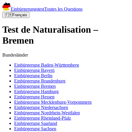
Einbürgerungstest
Toutes les Questions
🇫🇷
Français
Test de Naturalisation –
Bremen
Bundesländer
Einbürgerung
Baden-Württemberg
Einbürgerung
Bayern
Einbürgerung
Berlin
Einbürgerung
Brandenburg
Einbürgerung
Bremen
Einbürgerung
Hamburg
Einbürgerung
Hessen
Einbürgerung
Mecklenburg-Vorpommern
Einbürgerung
Niedersachsen
Einbürgerung
Nordrhein-Westfalen
Einbürgerung
Rheinland-Pfalz
Einbürgerung
Saarland
Einbürgerung
Sachsen