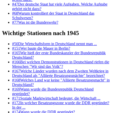
#
47
Der deutsche Staat hat viele Aufgaben. Welche Aufgabe
gehört nicht dazu?
#
68
Warum kontrolliert der Staat in Deutschland das
Schulwesen?
#
77
Was ist die Bundeswehr?
Wichtige Stationen nach 1945
#
50
Die Wirtschaftsform in Deutschland nennt man ...
#
151
Wer baute die Mauer in Berlin?
#
165
Wie hieß der erste Bundeskanzler der Bundesrepublik
Deutschland?
#
166
Bei welchen Demonstrationen in Deutschland riefen die
Menschen "Wir sind das Volk"?
#
167
Welche Länder wurden nach dem Zweiten Weltkrieg in
Deutschland als "Alliierte Besatzungsmächte" bezeichnet?
#
168
Welches Land war keine "Alliierte Besatzungsmacht" in
Deutschland?
#
169
Wann wurde die Bundesrepublik Deutschland
gegründet?
#
171
Soziale Marktwirtschaft bedeutet, die Wirtschaft ...
#
172
In welcher Besatzungszone wurde die DDR gegründet?
In der ...
#
174
Wann wurde die DDR gegründet?