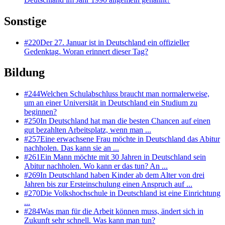
Sonstige
#
220
Der 27. Januar ist in Deutschland ein offizieller
Gedenktag. Woran erinnert dieser Tag?
Bildung
#
244
Welchen Schulabschluss braucht man normalerweise,
um an einer Universität in Deutschland ein Studium zu
beginnen?
#
250
In Deutschland hat man die besten Chancen auf einen
gut bezahlten Arbeitsplatz, wenn man ...
#
257
Eine erwachsene Frau möchte in Deutschland das Abitur
nachholen. Das kann sie an ...
#
261
Ein Mann möchte mit 30 Jahren in Deutschland sein
Abitur nachholen. Wo kann er das tun? An ...
#
269
In Deutschland haben Kinder ab dem Alter von drei
Jahren bis zur Ersteinschulung einen Anspruch auf ...
#
270
Die Volkshochschule in Deutschland ist eine Einrichtung
...
#
284
Was man für die Arbeit können muss, ändert sich in
Zukunft sehr schnell. Was kann man tun?