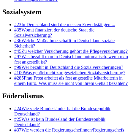
Sozialsystem
#
23
In Deutschland sind die meisten Erwerbstätigen ...
#
35
Womit finanziert der deutsche Staat die
Sozialversicherung?
#
36
Welche Maßnahme schafft in Deutschland soziale
Sicherheit?
#
45
Zu welcher Versicherung gehört die Pflegeversicherung?
#
97
Was bezahlt man in Deutschland automatisch, wenn man
fest angestellt ist?
#
99
Wer bezahlt in Deutschland die Sozialversicherungen?
#
100
Was gehört nicht zur gesetzlichen Sozialversicherung?
#
285
Frau Frost arbeitet als fest angestellte Mitarbeiterin in
einem Büro. Was muss sie nicht von ihrem Gehalt bezahlen?
Föderalismus
#
24
Wie viele Bundesländer hat die Bundesrepublik
Deutschland?
#
25
Was ist kein Bundesland der Bundesrepublik
Deutschland?
#
37
Wie werden die Regierungschefinnen/Regierungschefs