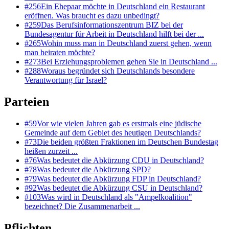
#
256
Ein Ehepaar möchte in Deutschland ein Restaurant
eröffnen. Was braucht es dazu unbedingt?
#
259
Das Berufsinformationszentrum BIZ bei der
Bundesagentur für Arbeit in Deutschland hilft bei der ...
#
265
Wohin muss man in Deutschland zuerst gehen, wenn
man heiraten möchte?
#
273
Bei Erziehungsproblemen gehen Sie in Deutschland ...
#
288
Woraus begründet sich Deutschlands besondere
Verantwortung für Israel?
Parteien
#
59
Vor wie vielen Jahren gab es erstmals eine jüdische
Gemeinde auf dem Gebiet des heutigen Deutschlands?
#
73
Die beiden größten Fraktionen im Deutschen Bundestag
heißen zurzeit ...
#
76
Was bedeutet die Abkürzung CDU in Deutschland?
#
78
Was bedeutet die Abkürzung SPD?
#
79
Was bedeutet die Abkürzung FDP in Deutschland?
#
92
Was bedeutet die Abkürzung CSU in Deutschland?
#
103
Was wird in Deutschland als "Ampelkoalition"
bezeichnet? Die Zusammenarbeit ...
Pflichten