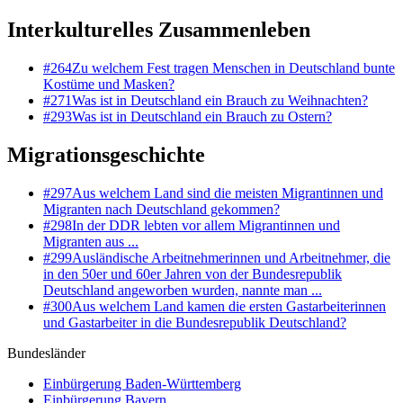
Interkulturelles Zusammenleben
#
264
Zu welchem Fest tragen Menschen in Deutschland bunte
Kostüme und Masken?
#
271
Was ist in Deutschland ein Brauch zu Weihnachten?
#
293
Was ist in Deutschland ein Brauch zu Ostern?
Migrationsgeschichte
#
297
Aus welchem Land sind die meisten Migrantinnen und
Migranten nach Deutschland gekommen?
#
298
In der DDR lebten vor allem Migrantinnen und
Migranten aus ...
#
299
Ausländische Arbeitnehmerinnen und Arbeitnehmer, die
in den 50er und 60er Jahren von der Bundesrepublik
Deutschland angeworben wurden, nannte man ...
#
300
Aus welchem Land kamen die ersten Gastarbeiterinnen
und Gastarbeiter in die Bundesrepublik Deutschland?
Bundesländer
Einbürgerung
Baden-Württemberg
Einbürgerung
Bayern