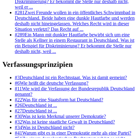
Diskriminierung? Er bekommt die Stelle nur deshalb nicht,
weil er ...
#
281
Zwei Freunde wollen in ein öffentliches Schwimmbad in
Deutschland. Beide haben eine dunkle Hautfarbe und werden
deshalb nicht hineingelassen. Welches Recht wird in dieser
Situation verletzt? Das Recht auf ...
#
289
Ein Mann mit dunkler Hautfarbe bewirbt sich um eine
Stelle als Kellner in einem Restaurant in Deutschland. Was ist
ein Beispiel für Diskriminierung? Er bekommt die Stelle nur
deshalb nicht, weil ...
Verfassungsprinzipien
#
3
Deutschland ist ein Rechtsstaat. Was ist damit gemeint?
#
6
Wie heißt die deutsche Verfassung?
#
11
Wie wird die Verfassung der Bundesrepublik Deutschland
genannt?
#
22
Was für eine Staatsform hat Deutschland?
#
26
Deutschland ist ...
#
27
Deutschland ist ...
#
30
Was ist kein Merkmal unserer Demokratie?
#
32
Was ist keine staatliche Gewalt in Deutschland?
#
34
Was ist Deutschland nicht?
#
41
Warum gibt es in einer Demokratie mehr als eine Partei?