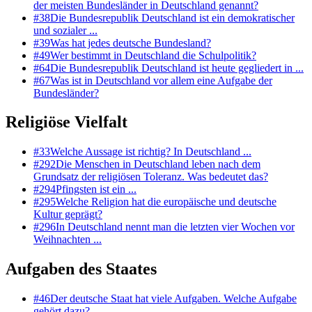
der meisten Bundesländer in Deutschland genannt?
#
38
Die Bundesrepublik Deutschland ist ein demokratischer
und sozialer ...
#
39
Was hat jedes deutsche Bundesland?
#
49
Wer bestimmt in Deutschland die Schulpolitik?
#
64
Die Bundesrepublik Deutschland ist heute gegliedert in ...
#
67
Was ist in Deutschland vor allem eine Aufgabe der
Bundesländer?
Religiöse Vielfalt
#
33
Welche Aussage ist richtig? In Deutschland ...
#
292
Die Menschen in Deutschland leben nach dem
Grundsatz der religiösen Toleranz. Was bedeutet das?
#
294
Pfingsten ist ein ...
#
295
Welche Religion hat die europäische und deutsche
Kultur geprägt?
#
296
In Deutschland nennt man die letzten vier Wochen vor
Weihnachten ...
Aufgaben des Staates
#
46
Der deutsche Staat hat viele Aufgaben. Welche Aufgabe
gehört dazu?