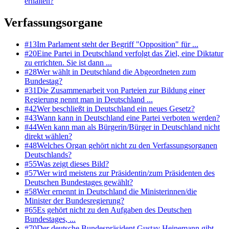
erhalten?
Verfassungsorgane
#
13
Im Parlament steht der Begriff "Opposition" für ...
#
20
Eine Partei in Deutschland verfolgt das Ziel, eine Diktatur
zu errichten. Sie ist dann ...
#
28
Wer wählt in Deutschland die Abgeordneten zum
Bundestag?
#
31
Die Zusammenarbeit von Parteien zur Bildung einer
Regierung nennt man in Deutschland ...
#
42
Wer beschließt in Deutschland ein neues Gesetz?
#
43
Wann kann in Deutschland eine Partei verboten werden?
#
44
Wen kann man als Bürgerin/Bürger in Deutschland nicht
direkt wählen?
#
48
Welches Organ gehört nicht zu den Verfassungsorganen
Deutschlands?
#
55
Was zeigt dieses Bild?
#
57
Wer wird meistens zur Präsidentin/zum Präsidenten des
Deutschen Bundestages gewählt?
#
58
Wer ernennt in Deutschland die Ministerinnen/die
Minister der Bundesregierung?
#
65
Es gehört nicht zu den Aufgaben des Deutschen
Bundestages, ...
#
70
Der deutsche Bundespräsident Gustav Heinemann gibt