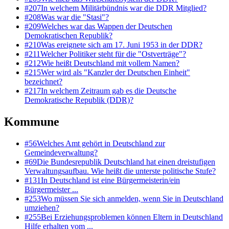
#
207
In welchem Militärbündnis war die DDR Mitglied?
#
208
Was war die "Stasi"?
#
209
Welches war das Wappen der Deutschen
Demokratischen Republik?
#
210
Was ereignete sich am 17. Juni 1953 in der DDR?
#
211
Welcher Politiker steht für die "Ostverträge"?
#
212
Wie heißt Deutschland mit vollem Namen?
#
215
Wer wird als "Kanzler der Deutschen Einheit"
bezeichnet?
#
217
In welchem Zeitraum gab es die Deutsche
Demokratische Republik (DDR)?
Kommune
#
56
Welches Amt gehört in Deutschland zur
Gemeindeverwaltung?
#
69
Die Bundesrepublik Deutschland hat einen dreistufigen
Verwaltungsaufbau. Wie heißt die unterste politische Stufe?
#
131
In Deutschland ist eine Bürgermeisterin/ein
Bürgermeister ...
#
253
Wo müssen Sie sich anmelden, wenn Sie in Deutschland
umziehen?
#
255
Bei Erziehungsproblemen können Eltern in Deutschland
Hilfe erhalten vom ...