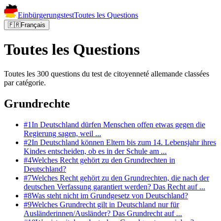
Einbürgerungstest
Toutes les Questions
🇫🇷
Français
Toutes les Questions
Toutes les 300 questions du test de citoyenneté allemande classées
par catégorie.
Grundrechte
#
1
In Deutschland dürfen Menschen offen etwas gegen die
Regierung sagen, weil ...
#
2
In Deutschland können Eltern bis zum 14. Lebensjahr ihres
Kindes entscheiden, ob es in der Schule am ...
#
4
Welches Recht gehört zu den Grundrechten in
Deutschland?
#
7
Welches Recht gehört zu den Grundrechten, die nach der
deutschen Verfassung garantiert werden? Das Recht auf ...
#
8
Was steht nicht im Grundgesetz von Deutschland?
#
9
Welches Grundrecht gilt in Deutschland nur für
Ausländerinnen/Ausländer? Das Grundrecht auf ...