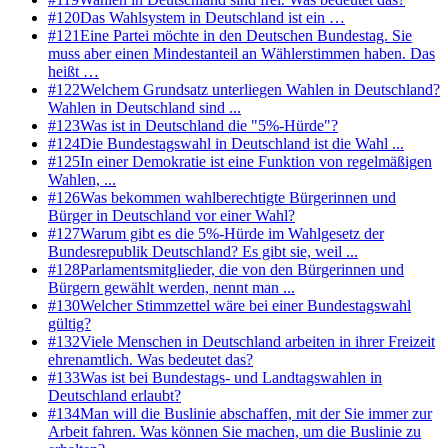
#
120
Das Wahlsystem in Deutschland ist ein …
#
121
Eine Partei möchte in den Deutschen Bundestag. Sie
muss aber einen Mindestanteil an Wählerstimmen haben. Das
heißt …
#
122
Welchem Grundsatz unterliegen Wahlen in Deutschland?
Wahlen in Deutschland sind ...
#
123
Was ist in Deutschland die "5%-Hürde"?
#
124
Die Bundestagswahl in Deutschland ist die Wahl ...
#
125
In einer Demokratie ist eine Funktion von regelmäßigen
Wahlen, ...
#
126
Was bekommen wahlberechtigte Bürgerinnen und
Bürger in Deutschland vor einer Wahl?
#
127
Warum gibt es die 5%-Hürde im Wahlgesetz der
Bundesrepublik Deutschland? Es gibt sie, weil ...
#
128
Parlamentsmitglieder, die von den Bürgerinnen und
Bürgern gewählt werden, nennt man ...
#
130
Welcher Stimmzettel wäre bei einer Bundestagswahl
gültig?
#
132
Viele Menschen in Deutschland arbeiten in ihrer Freizeit
ehrenamtlich. Was bedeutet das?
#
133
Was ist bei Bundestags- und Landtagswahlen in
Deutschland erlaubt?
#
134
Man will die Buslinie abschaffen, mit der Sie immer zur
Arbeit fahren. Was können Sie machen, um die Buslinie zu