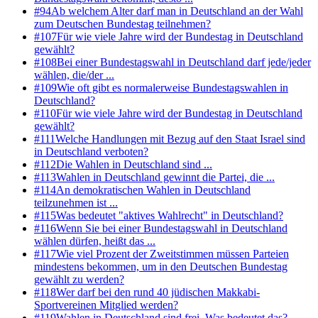
#
94
Ab welchem Alter darf man in Deutschland an der Wahl
zum Deutschen Bundestag teilnehmen?
#
107
Für wie viele Jahre wird der Bundestag in Deutschland
gewählt?
#
108
Bei einer Bundestagswahl in Deutschland darf jede/jeder
wählen, die/der ...
#
109
Wie oft gibt es normalerweise Bundestagswahlen in
Deutschland?
#
110
Für wie viele Jahre wird der Bundestag in Deutschland
gewählt?
#
111
Welche Handlungen mit Bezug auf den Staat Israel sind
in Deutschland verboten?
#
112
Die Wahlen in Deutschland sind ...
#
113
Wahlen in Deutschland gewinnt die Partei, die ...
#
114
An demokratischen Wahlen in Deutschland
teilzunehmen ist ...
#
115
Was bedeutet "aktives Wahlrecht" in Deutschland?
#
116
Wenn Sie bei einer Bundestagswahl in Deutschland
wählen dürfen, heißt das ...
#
117
Wie viel Prozent der Zweitstimmen müssen Parteien
mindestens bekommen, um in den Deutschen Bundestag
gewählt zu werden?
#
118
Wer darf bei den rund 40 jüdischen Makkabi-
Sportvereinen Mitglied werden?
#
119
Wahlen in Deutschland sind frei. Was bedeutet das?