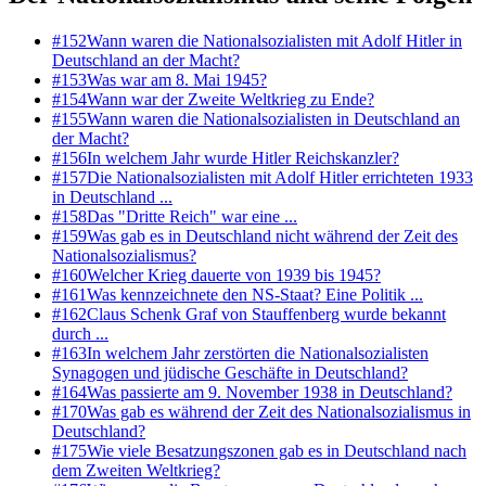
#
152
Wann waren die Nationalsozialisten mit Adolf Hitler in
Deutschland an der Macht?
#
153
Was war am 8. Mai 1945?
#
154
Wann war der Zweite Weltkrieg zu Ende?
#
155
Wann waren die Nationalsozialisten in Deutschland an
der Macht?
#
156
In welchem Jahr wurde Hitler Reichskanzler?
#
157
Die Nationalsozialisten mit Adolf Hitler errichteten 1933
in Deutschland ...
#
158
Das "Dritte Reich" war eine ...
#
159
Was gab es in Deutschland nicht während der Zeit des
Nationalsozialismus?
#
160
Welcher Krieg dauerte von 1939 bis 1945?
#
161
Was kennzeichnete den NS-Staat? Eine Politik ...
#
162
Claus Schenk Graf von Stauffenberg wurde bekannt
durch ...
#
163
In welchem Jahr zerstörten die Nationalsozialisten
Synagogen und jüdische Geschäfte in Deutschland?
#
164
Was passierte am 9. November 1938 in Deutschland?
#
170
Was gab es während der Zeit des Nationalsozialismus in
Deutschland?
#
175
Wie viele Besatzungszonen gab es in Deutschland nach
dem Zweiten Weltkrieg?