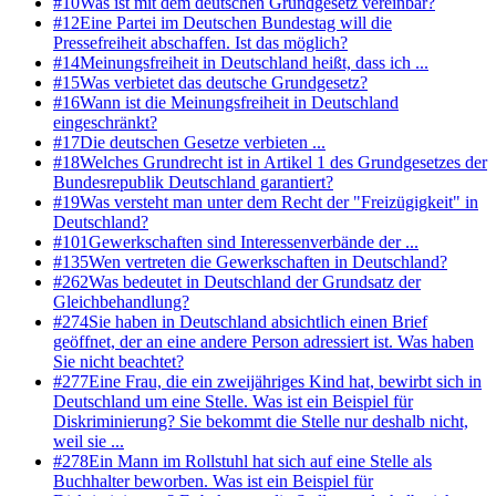
#
10
Was ist mit dem deutschen Grundgesetz vereinbar?
#
12
Eine Partei im Deutschen Bundestag will die
Pressefreiheit abschaffen. Ist das möglich?
#
14
Meinungsfreiheit in Deutschland heißt, dass ich ...
#
15
Was verbietet das deutsche Grundgesetz?
#
16
Wann ist die Meinungsfreiheit in Deutschland
eingeschränkt?
#
17
Die deutschen Gesetze verbieten ...
#
18
Welches Grundrecht ist in Artikel 1 des Grundgesetzes der
Bundesrepublik Deutschland garantiert?
#
19
Was versteht man unter dem Recht der "Freizügigkeit" in
Deutschland?
#
101
Gewerkschaften sind Interessenverbände der ...
#
135
Wen vertreten die Gewerkschaften in Deutschland?
#
262
Was bedeutet in Deutschland der Grundsatz der
Gleichbehandlung?
#
274
Sie haben in Deutschland absichtlich einen Brief
geöffnet, der an eine andere Person adressiert ist. Was haben
Sie nicht beachtet?
#
277
Eine Frau, die ein zweijähriges Kind hat, bewirbt sich in
Deutschland um eine Stelle. Was ist ein Beispiel für
Diskriminierung? Sie bekommt die Stelle nur deshalb nicht,
weil sie ...
#
278
Ein Mann im Rollstuhl hat sich auf eine Stelle als
Buchhalter beworben. Was ist ein Beispiel für