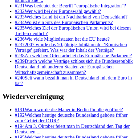
nämlich alle ...
#
231
Was bedeutet der Begriff "europäische Integration"?
#
232
Wer wird bei der Europawahl gewählt?
#
233
Welches Land ist ein Nachbarland von Deutschland?
#
234
Wo ist ein Sitz des Europäischen Parlaments?
#
235
Welches Ziel der Europäischen Union wird bei diesem
Treffen deutlich?
#
236
Wie viele Mitgliedstaaten hat die EU heute?
#
237
2007 wurde das 50-jährige Jubiläum der 'Römischen
Verträge' gefeiert. Was war der Inhalt der Verträge?
#
238
An welchen Orten arbeitet das Europäische Parlament?
#
239
Durch welche Verträge schloss sich die Bundesrepublik
Deutschland mit anderen Staaten zur Europäischen
Wirtschaftsgemeinschaft zusammen?
#
240
Seit wann bezahlt man in Deutschland mit dem Euro in
bar?
Wiedervereinigung
#
191
Wann wurde die Mauer in Berlin für alle geöffnet?
#
192
Welches heutige deutsche Bundesland gehörte früher
zum Gebiet der DDR?
#
194
Am 3. Oktober feiert man in Deutschland den Tag der
Deutschen ...
#
195
Welches heutige deutsche Bundesland gehörte früher