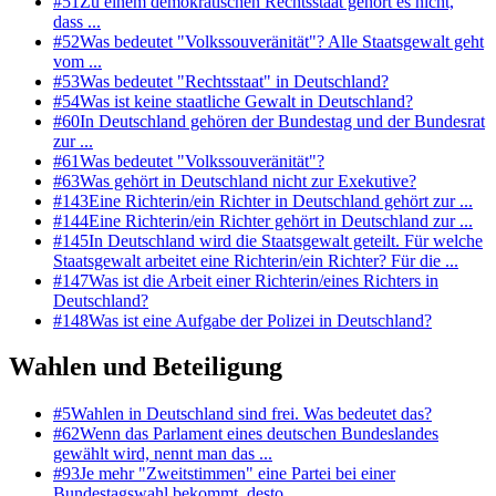
#
51
Zu einem demokratischen Rechtsstaat gehört es nicht,
dass ...
#
52
Was bedeutet "Volkssouveränität"? Alle Staatsgewalt geht
vom ...
#
53
Was bedeutet "Rechtsstaat" in Deutschland?
#
54
Was ist keine staatliche Gewalt in Deutschland?
#
60
In Deutschland gehören der Bundestag und der Bundesrat
zur ...
#
61
Was bedeutet "Volkssouveränität"?
#
63
Was gehört in Deutschland nicht zur Exekutive?
#
143
Eine Richterin/ein Richter in Deutschland gehört zur ...
#
144
Eine Richterin/ein Richter gehört in Deutschland zur ...
#
145
In Deutschland wird die Staatsgewalt geteilt. Für welche
Staatsgewalt arbeitet eine Richterin/ein Richter? Für die ...
#
147
Was ist die Arbeit einer Richterin/eines Richters in
Deutschland?
#
148
Was ist eine Aufgabe der Polizei in Deutschland?
Wahlen und Beteiligung
#
5
Wahlen in Deutschland sind frei. Was bedeutet das?
#
62
Wenn das Parlament eines deutschen Bundeslandes
gewählt wird, nennt man das ...
#
93
Je mehr "Zweitstimmen" eine Partei bei einer
Bundestagswahl bekommt, desto ...