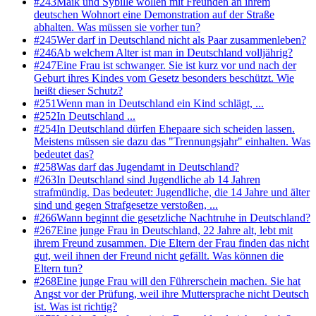
#
243
Maik und Sybille wollen mit Freunden an ihrem
deutschen Wohnort eine Demonstration auf der Straße
abhalten. Was müssen sie vorher tun?
#
245
Wer darf in Deutschland nicht als Paar zusammenleben?
#
246
Ab welchem Alter ist man in Deutschland volljährig?
#
247
Eine Frau ist schwanger. Sie ist kurz vor und nach der
Geburt ihres Kindes vom Gesetz besonders beschützt. Wie
heißt dieser Schutz?
#
251
Wenn man in Deutschland ein Kind schlägt, ...
#
252
In Deutschland ...
#
254
In Deutschland dürfen Ehepaare sich scheiden lassen.
Meistens müssen sie dazu das "Trennungsjahr" einhalten. Was
bedeutet das?
#
258
Was darf das Jugendamt in Deutschland?
#
263
In Deutschland sind Jugendliche ab 14 Jahren
strafmündig. Das bedeutet: Jugendliche, die 14 Jahre und älter
sind und gegen Strafgesetze verstoßen, ...
#
266
Wann beginnt die gesetzliche Nachtruhe in Deutschland?
#
267
Eine junge Frau in Deutschland, 22 Jahre alt, lebt mit
ihrem Freund zusammen. Die Eltern der Frau finden das nicht
gut, weil ihnen der Freund nicht gefällt. Was können die
Eltern tun?
#
268
Eine junge Frau will den Führerschein machen. Sie hat
Angst vor der Prüfung, weil ihre Muttersprache nicht Deutsch
ist. Was ist richtig?