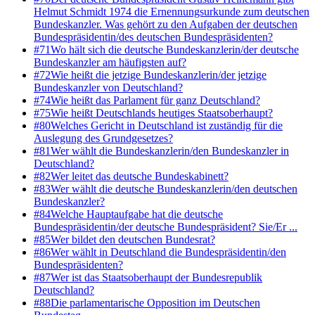
Helmut Schmidt 1974 die Ernennungsurkunde zum deutschen
Bundeskanzler. Was gehört zu den Aufgaben der deutschen
Bundespräsidentin/des deutschen Bundespräsidenten?
#
71
Wo hält sich die deutsche Bundeskanzlerin/der deutsche
Bundeskanzler am häufigsten auf?
#
72
Wie heißt die jetzige Bundeskanzlerin/der jetzige
Bundeskanzler von Deutschland?
#
74
Wie heißt das Parlament für ganz Deutschland?
#
75
Wie heißt Deutschlands heutiges Staatsoberhaupt?
#
80
Welches Gericht in Deutschland ist zuständig für die
Auslegung des Grundgesetzes?
#
81
Wer wählt die Bundeskanzlerin/den Bundeskanzler in
Deutschland?
#
82
Wer leitet das deutsche Bundeskabinett?
#
83
Wer wählt die deutsche Bundeskanzlerin/den deutschen
Bundeskanzler?
#
84
Welche Hauptaufgabe hat die deutsche
Bundespräsidentin/der deutsche Bundespräsident? Sie/Er ...
#
85
Wer bildet den deutschen Bundesrat?
#
86
Wer wählt in Deutschland die Bundespräsidentin/den
Bundespräsidenten?
#
87
Wer ist das Staatsoberhaupt der Bundesrepublik
Deutschland?
#
88
Die parlamentarische Opposition im Deutschen