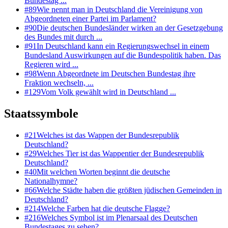
Bundestag ...
#
89
Wie nennt man in Deutschland die Vereinigung von
Abgeordneten einer Partei im Parlament?
#
90
Die deutschen Bundesländer wirken an der Gesetzgebung
des Bundes mit durch ...
#
91
In Deutschland kann ein Regierungswechsel in einem
Bundesland Auswirkungen auf die Bundespolitik haben. Das
Regieren wird ...
#
98
Wenn Abgeordnete im Deutschen Bundestag ihre
Fraktion wechseln, ...
#
129
Vom Volk gewählt wird in Deutschland ...
Staatssymbole
#
21
Welches ist das Wappen der Bundesrepublik
Deutschland?
#
29
Welches Tier ist das Wappentier der Bundesrepublik
Deutschland?
#
40
Mit welchen Worten beginnt die deutsche
Nationalhymne?
#
66
Welche Städte haben die größten jüdischen Gemeinden in
Deutschland?
#
214
Welche Farben hat die deutsche Flagge?
#
216
Welches Symbol ist im Plenarsaal des Deutschen
Bundestages zu sehen?