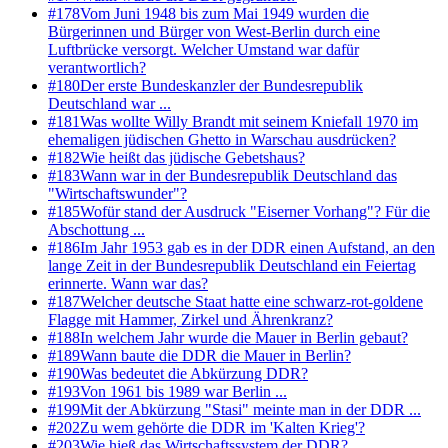
#
178
Vom Juni 1948 bis zum Mai 1949 wurden die
Bürgerinnen und Bürger von West-Berlin durch eine
Luftbrücke versorgt. Welcher Umstand war dafür
verantwortlich?
#
180
Der erste Bundeskanzler der Bundesrepublik
Deutschland war ...
#
181
Was wollte Willy Brandt mit seinem Kniefall 1970 im
ehemaligen jüdischen Ghetto in Warschau ausdrücken?
#
182
Wie heißt das jüdische Gebetshaus?
#
183
Wann war in der Bundesrepublik Deutschland das
"Wirtschaftswunder"?
#
185
Wofür stand der Ausdruck "Eiserner Vorhang"? Für die
Abschottung ...
#
186
Im Jahr 1953 gab es in der DDR einen Aufstand, an den
lange Zeit in der Bundesrepublik Deutschland ein Feiertag
erinnerte. Wann war das?
#
187
Welcher deutsche Staat hatte eine schwarz-rot-goldene
Flagge mit Hammer, Zirkel und Ährenkranz?
#
188
In welchem Jahr wurde die Mauer in Berlin gebaut?
#
189
Wann baute die DDR die Mauer in Berlin?
#
190
Was bedeutet die Abkürzung DDR?
#
193
Von 1961 bis 1989 war Berlin ...
#
199
Mit der Abkürzung "Stasi" meinte man in der DDR ...
#
202
Zu wem gehörte die DDR im 'Kalten Krieg'?
#
203
Wie hieß das Wirtschaftssystem der DDR?