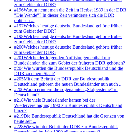
zum Gebiet der DDR?
#
196
Warum nennt man die Zeit im Herbst 1989 in der DDR
"Die Wende"? In dieser Zeit veränderte sich die DDR
politisch ...
#
197
Welches heutige deutsche Bundesland gehörte früher
zum Gebiet der DDR?
#
198
Welches heutige deutsche Bundesland gehörte früher
zum Gebiet der DDR?
#
200
Welches heutige deutsche Bundesland gehörte früher
zum Gebiet der DDR?
#
201
Welche der folgenden Auflistungen enthält nur
Bundesländer, die zum Gebiet der früheren DDR gehörten?
#
204
Wie wurden die Bundesrepublik Deutschland und die
DDR zu einem Staat?
#
205
Mit dem Beitritt der DDR zur Bundesrepublik
Deutschland gehören die neuen Bundesländer nun auch ...
#
206
Woran erinnern die sogenannten „Stolpersteine" in
Deutschland?
#
218
Wie viele Bundesländer kamen bei der
Wiedervereinigung 1990 zur Bundesrepublik Deutschland
hinzu?
#
219
Die Bundesrepublik Deutschland hat die Grenzen von
heute seit ...
#
228
Wie wird der Beitritt der DDR zur Bundesrepublik
Deutschland im Jahr 1990 allgemein genannt?