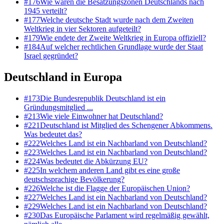
#
176
Wie waren die Besatzungszonen Deutschlands nach
1945 verteilt?
#
177
Welche deutsche Stadt wurde nach dem Zweiten
Weltkrieg in vier Sektoren aufgeteilt?
#
179
Wie endete der Zweite Weltkrieg in Europa offiziell?
#
184
Auf welcher rechtlichen Grundlage wurde der Staat
Israel gegründet?
Deutschland in Europa
#
173
Die Bundesrepublik Deutschland ist ein
Gründungsmitglied ...
#
213
Wie viele Einwohner hat Deutschland?
#
221
Deutschland ist Mitglied des Schengener Abkommens.
Was bedeutet das?
#
222
Welches Land ist ein Nachbarland von Deutschland?
#
223
Welches Land ist ein Nachbarland von Deutschland?
#
224
Was bedeutet die Abkürzung EU?
#
225
In welchem anderen Land gibt es eine große
deutschsprachige Bevölkerung?
#
226
Welche ist die Flagge der Europäischen Union?
#
227
Welches Land ist ein Nachbarland von Deutschland?
#
229
Welches Land ist ein Nachbarland von Deutschland?
#
230
Das Europäische Parlament wird regelmäßig gewählt,