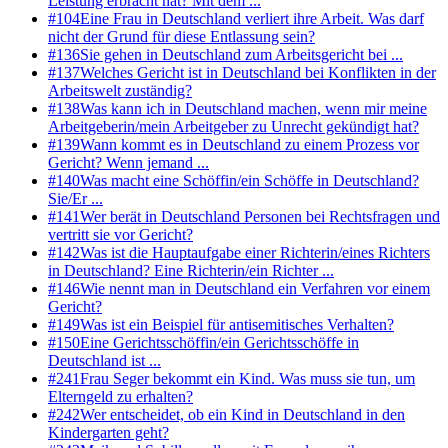
Leistung erbracht hat? Mit dem ...
#
104
Eine Frau in Deutschland verliert ihre Arbeit. Was darf
nicht der Grund für diese Entlassung sein?
#
136
Sie gehen in Deutschland zum Arbeitsgericht bei ...
#
137
Welches Gericht ist in Deutschland bei Konflikten in der
Arbeitswelt zuständig?
#
138
Was kann ich in Deutschland machen, wenn mir meine
Arbeitgeberin/mein Arbeitgeber zu Unrecht gekündigt hat?
#
139
Wann kommt es in Deutschland zu einem Prozess vor
Gericht? Wenn jemand ...
#
140
Was macht eine Schöffin/ein Schöffe in Deutschland?
Sie/Er ...
#
141
Wer berät in Deutschland Personen bei Rechtsfragen und
vertritt sie vor Gericht?
#
142
Was ist die Hauptaufgabe einer Richterin/eines Richters
in Deutschland? Eine Richterin/ein Richter ...
#
146
Wie nennt man in Deutschland ein Verfahren vor einem
Gericht?
#
149
Was ist ein Beispiel für antisemitisches Verhalten?
#
150
Eine Gerichtsschöffin/ein Gerichtsschöffe in
Deutschland ist ...
#
241
Frau Seger bekommt ein Kind. Was muss sie tun, um
Elterngeld zu erhalten?
#
242
Wer entscheidet, ob ein Kind in Deutschland in den
Kindergarten geht?