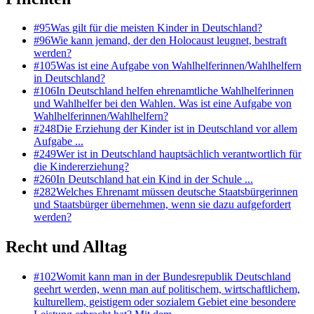
#
95
Was gilt für die meisten Kinder in Deutschland?
#
96
Wie kann jemand, der den Holocaust leugnet, bestraft
werden?
#
105
Was ist eine Aufgabe von Wahlhelferinnen/Wahlhelfern
in Deutschland?
#
106
In Deutschland helfen ehrenamtliche Wahlhelferinnen
und Wahlhelfer bei den Wahlen. Was ist eine Aufgabe von
Wahlhelferinnen/Wahlhelfern?
#
248
Die Erziehung der Kinder ist in Deutschland vor allem
Aufgabe ...
#
249
Wer ist in Deutschland hauptsächlich verantwortlich für
die Kindererziehung?
#
260
In Deutschland hat ein Kind in der Schule ...
#
282
Welches Ehrenamt müssen deutsche Staatsbürgerinnen
und Staatsbürger übernehmen, wenn sie dazu aufgefordert
werden?
Recht und Alltag
#
102
Womit kann man in der Bundesrepublik Deutschland
geehrt werden, wenn man auf politischem, wirtschaftlichem,
kulturellem, geistigem oder sozialem Gebiet eine besondere