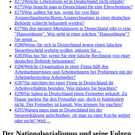
#
272
Welche Lebensform ist in Deutschland nicht erlaubt?
#
275
Was braucht man in Deutschland für eine Ehescheidung?
#
276
Was sollten Sie tun, wenn Sie von Ihrer
Ansprechpartnerin/Ihrem Ansprechpartner in einer deutschen
Behörde schlecht behandelt werden?
#
279
In den meisten Mietshäusern in Deutschland gibt es eine
"Hausordnung". Was steht in einer solchen "Hausordnung"?
Sie nennt ...
#
280
Wenn Sie sich in Deutschland gegen einen falschen
Steuerbescheid wehren wollen, müssen Sie ...
#
283
Was tun Sie, wenn Sie eine falsche Rechnung von einer
deutschen Behörde bekommen?
#
286
Welche Organisation in einer Firma hilft den
Arbeitnehmerinnen und Arbeitnehmern bei Problemen mit der
Arbeitgeberin/dem Arbeitgeber?
#
287
Sie möchten bei einer Firma in Deutschland ihr
Arbeitsverhältnis beenden. Was müssen Sie beachten?
#
290
Sie haben in Deutschland einen Fernseher gekauft. Zu
Hause packen Sie den Fernseher aus, doch er funktioniert
nicht. Der Fernseher ist kaputt. Was können Sie machen?
#
291
Warum muss man in Deutschland bei der
Steuererklärung aufschreiben, ob man zu einer Kirche gehört
oder nicht? Weil ...
Der Nationalsozialismus und seine Folgen