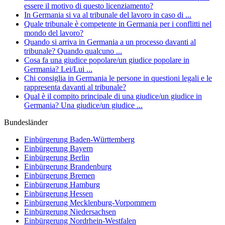
essere il motivo di questo licenziamento?
In Germania si va al tribunale del lavoro in caso di ...
Quale tribunale è competente in Germania per i conflitti nel
mondo del lavoro?
Quando si arriva in Germania a un processo davanti al
tribunale? Quando qualcuno ...
Cosa fa una giudice popolare/un giudice popolare in
Germania? Lei/Lui ...
Chi consiglia in Germania le persone in questioni legali e le
rappresenta davanti al tribunale?
Qual è il compito principale di una giudice/un giudice in
Germania? Una giudice/un giudice ...
Bundesländer
Einbürgerung
Baden-Württemberg
Einbürgerung
Bayern
Einbürgerung
Berlin
Einbürgerung
Brandenburg
Einbürgerung
Bremen
Einbürgerung
Hamburg
Einbürgerung
Hessen
Einbürgerung
Mecklenburg-Vorpommern
Einbürgerung
Niedersachsen
Einbürgerung
Nordrhein-Westfalen